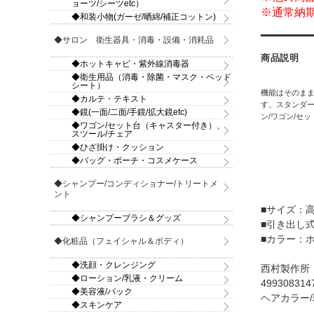
ョーツ/シーツetc）
※通常納
◆和装小物(ガーゼ/晒綿/補正コットン)
◆サロン 衛生器具・消毒・設備・消耗品
商品説明
◆ホットキャビ・紫外線消毒器
◆衛生用品（消毒・除菌・マスク・ベッド
シート）
機能はそのま
◆カルテ・テキスト
す。スタンダー
◆鏡(一面/二面/手鏡/拡大鏡etc)
ン/ワゴン/セッ
◆ワゴン/セット台（キャスター付き）、
スツール/チェア
◆ひざ掛け・クッション
◆バッグ・ポーチ・コスメケース
◆シャンプー/コンディショナー/トリートメ
ント
■サイズ：高
◆シャンプーブラシ＆グッズ
■引き出し
■カラー：
◆化粧品（フェイシャル＆ボディ）
◆洗顔・クレンジング
西村製作所
◆ローション/乳液・クリーム
49930831
◆美容液/パック
ヘアカラー/
◆スキンケア