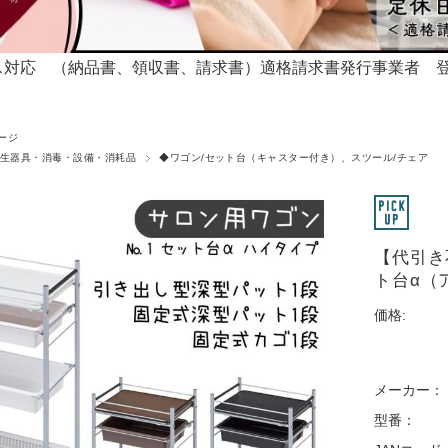
対応 （納品書、領収書、請求書）適格請求書発行事業者 登録番号T
ージ
生器具・消毒・設備・消耗品
◆ワゴン/セット台（キャスター付き）、スツール/チェア
【代引き
ト台α（
価格:
メーカー：
型番：