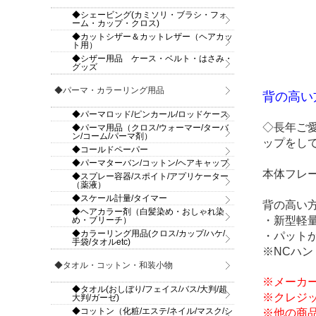
◆シェービング(カミソリ・ブラシ・フォ
ーム・カップ・クロス)
◆カットシザー＆カットレザー（ヘアカッ
ト用）
◆シザー用品 ケース・ベルト・はさみ・
グッズ
◆パーマ・カラーリング用品
背の高い
◆パーマロッド/ピンカール/ロッドケース
◇長年ご
◆パーマ用品（クロス/ウォーマー/ターバ
ン/コーム/パーマ剤）
ップをし
◆コールドペーパー
◆パーマターバン/コットン/ヘアキャップ
本体フレ
◆スプレー容器/スポイト/アプリケーター
（薬液）
◆スケール計量/タイマー
背の高い
◆ヘアカラー剤（白髪染め・おしゃれ染
・新型軽
め・ブリーチ）
◆カラーリング用品(クロス/カップ/ハケ/
・パット
手袋/タオルetc)
※NCハ
◆タオル・コットン・和装小物
※メーカ
◆タオル(おしぼり/フェイス/バス/大判/超
※クレジ
大判/ガーゼ)
◆コットン（化粧/エステ/ネイル/マスク/シ
※他の商