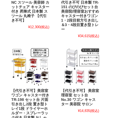
NC スツール 美容師 カ
代引き不可 日本製 TR-
ットチェア キャスター
151 のびのびセット台
付き 昇降式 日本製 ス
美容院/理容室おすすめ
ツール 丸椅子 【代引
キャスター付きワゴン
き不可】
1・2段目前方引き出し
＆3・4段目置き型トレ
¥12,300
(税込)
ー
¥34,615
(税込)
【代引き不可】美容室
【代引き不可】 美容室
ワゴン キャスター付き
理容室 セット台
TR-198 セット台 片面
No.30 ワゴン キャス
引き出し2段 置き型ト
ター 美容院 サロン
レイ1段 ドライヤーホ
¥14,835
(税込)
ルダー・スプレーラッ
ク付き 日本製 おしゃ