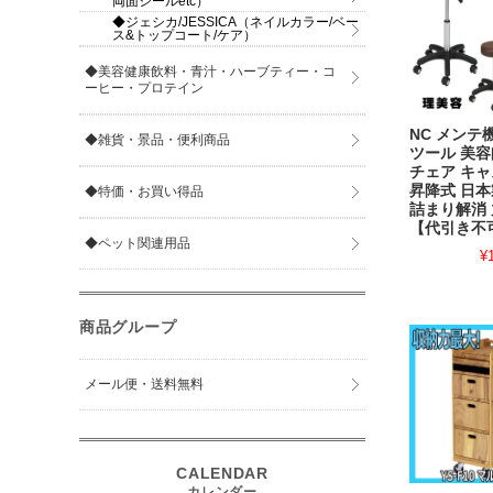
両面シールetc）
◆ジェシカ/JESSICA（ネイルカラー/ベー
ス&トップコート/ケア）
◆美容健康飲料・青汁・ハーブティー・コ
ーヒー・プロテイン
NC メンテ
◆雑貨・景品・便利商品
ツール 美容
チェア キ
昇降式 日本
◆特価・お買い得品
詰まり解消
【代引き不
◆ペット関連用品
¥
商品グループ
メール便・送料無料