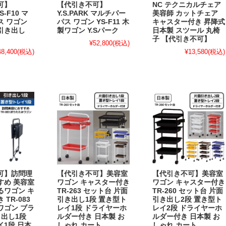
可】
【代引き不可】
NC テクニカルチェア
YS-F10 マ
Y.S.PARK マルチパー
美容師 カットチェア
ス ワゴン
パス ワゴン YS-F11 木
キャスター付き 昇降式
引き出し
製ワゴン Y.Sパーク
日本製 スツール 丸椅
子 【代引き不可】
¥52,800
(税込)
48,400
(税込)
¥13,580
(税込)
可】訪問理
【代引き不可】美容室
【代引き不可】美容室
すめ 美容室
ワゴン キャスター付き
ワゴン キャスター付き
るワゴン キ
TR-263 セット台 片面
TR-260 セット台 片面
TR-083
引き出し1段 置き型ト
引き出し2段 置き型ト
ワゴン ブラ
レイ1段 ドライヤーホ
レイ2段 ドライヤーホ
き出し1段
ルダー付き 日本製 お
ルダー付き 日本製 お
1段 日本
しゃれ カート
しゃれ カート