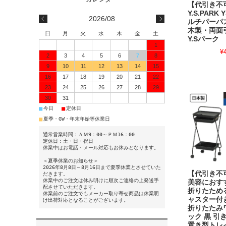
【代引き不
Y.S.PARK 
2026/08
ルチパーパ
木製・両面
日
月
火
水
木
金
土
Y.Sパーク
1
¥
2
3
4
5
6
7
8
9
10
11
12
13
14
15
16
17
18
19
20
21
22
23
24
25
26
27
28
29
30
31
■
■
今日
定休日
■
夏季・GW・年末年始等休業日
通常営業時間：ＡＭ9：00～ＰＭ16：00
定休日：土・日・祝日
休業中はお電話・メール対応もお休みとなります。
＜夏季休業のお知らせ＞
2026年8月8日～8月16日まで夏季休業とさせていた
【代引き不
だきます。
休業中のご注文は休み明けに順次ご連絡の上発送手
美容におす
配させていただきます。
折りたため
休業前のご注文でもメーカー取り寄せ商品は休業明
ャスター付き 
け出荷対応となることがございます。
折りたたみ
ック 黒 引
置き型トレイ