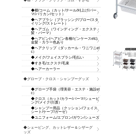
◆櫛・ブラシ・クリップ・ゴム・すき毛
◆櫛/コーム（カット/テール/刈上げ/パー
マ/バリカン/セット）
◆ヘアブラシ（ブラッシング/ブロー/スタ
イリング/ストレート）
◆ヘアゴム（ワインディング・エクステ・
髪・パーマ）
◆ヘアピン(ヘアピン各種/ピンケースetc)
金髪・カラー色あり
◆ヘアクリップ（ダッカール・ワニワニet
c）
◆メイク/フェイスブラシ/毛払い
◆すき毛/エクステ/毛束
◆ヘアーカーラー
◆グローブ・クロス・シャンプーグッズ
◆グローブ手袋（理美容・エステ・施設et
c）
◆クロス（カット/カラー/パーマ/シェービ
ング/メイク/介護）
◆シャンプー用品（クッション/フェイス
シート/ケープ/ガーゼ）
◆ユニフォーム/エプロン/ガウン/シューズ
◆シェービング、カットレザー＆シザーグ
ッズ