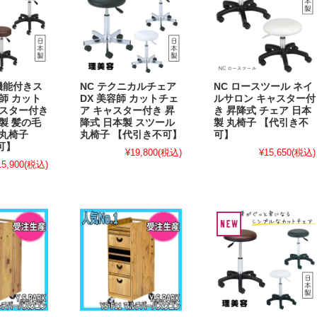
機能付きス
NC テクニカルチェア
NC ロースツール ネイ
師 カット
DX 美容師 カットチェ
ルサロン キャスター付
ャスター付き
ア キャスター付き 昇
き 昇降式 チェア 日本
製 髪の毛
降式 日本製 スツール
製 丸椅子 【代引き不
 丸椅子
丸椅子 【代引き不可】
可】
可】
¥19,800
(税込)
¥15,650
(税込)
15,900
(税込)