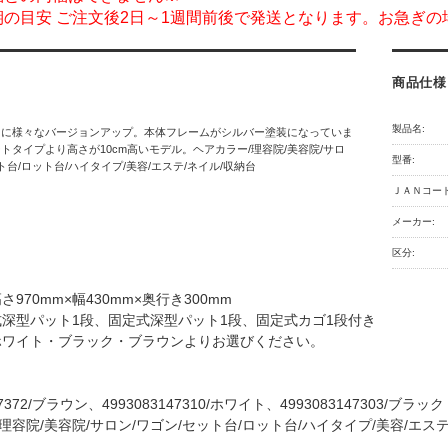
期の目安 ご注文後2日～1週間前後で発送となります。お急ぎ
商品仕様
製品名:
まに様々なバージョンアップ。本体フレームがシルバー塗装になっていま
トタイプより高さが10cm高いモデル。ヘアカラー/理容院/美容院/サロ
型番:
ト台/ロット台/ハイタイプ/美容/エステ/ネイル/収納台
ＪＡＮコード
メーカー:
区分:
さ970mm×幅430mm×奥行き300mm
式深型パット1段、固定式深型パット1段、固定式カゴ1段付き
ホワイト・ブラック・ブラウンよりお選びください。
47372/ブラウン、4993083147310/ホワイト、4993083147303/ブラック
理容院/美容院/サロン/ワゴン/セット台/ロット台/ハイタイプ/美容/エステ