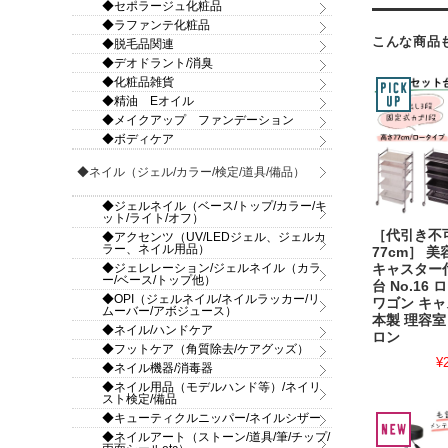
◆セポラージュ化粧品
◆ラファンテ化粧品
こんな商品
◆脱毛品関連
◆デオドラント/消臭
◆化粧品雑貨
◆精油 Eオイル
◆メイクアップ ファンデーション
◆ボディケア
◆ネイル（ジェル/カラー/検定/道具/備品）
◆ジェルネイル（ベース/トップ/カラー/キ
ット/ライト/オフ）
［代引き不
◆アクセンツ（UV/LEDジェル、ジェルカ
ラー、ネイル用品）
77cm］ 
◆ジェレレーション/ジェルネイル（カラ
キャスター
ー/ベース/トップ他）
台 No.16
◆OPI（ジェルネイル/ネイルラッカー/リ
ワゴン キャ
ムーバー/アボジュース）
本製 理容室
◆ネイル/ハンドケア
ロン
◆フットケア（角質除去/ケアグッズ）
¥
◆ネイル機器/消毒器
◆ネイル用品（モデルハンド等）/ネイリ
スト検定/備品
◆キューティクルニッパー/ネイルシザー
◆ネイルアート（ストーン/道具/筆/チップ/