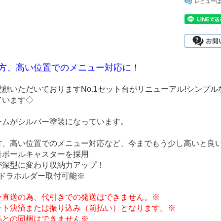
レビュー
方、高い位置でのメニュー対応に！
愛顧いただいておりますNo.1セット台がリニューアル!シンプ
ています◇
ームがシルバー塗装になっています。
方、高い位置でのメニュー対応など、今までもう少し高いと良
量ボールキャスターを採用
が深型に変わり収納力アップ！
ンドラホルダー取付可能※
ー直送の為、代引きでの発送はできません。※
ット決済または振り込み（前払い）となります。※
品との同梱はできません※