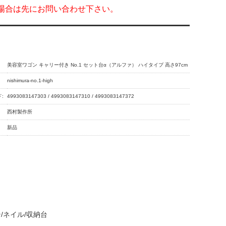
の場合は先にお問い合わせ下さい。
美容室ワゴン キャリー付き No.1 セット台α（アルファ） ハイタイプ 高さ97cm
nishimura-no.1-high
:
4993083147303 / 4993083147310 / 4993083147372
西村製作所
新品
/ネイル/収納台