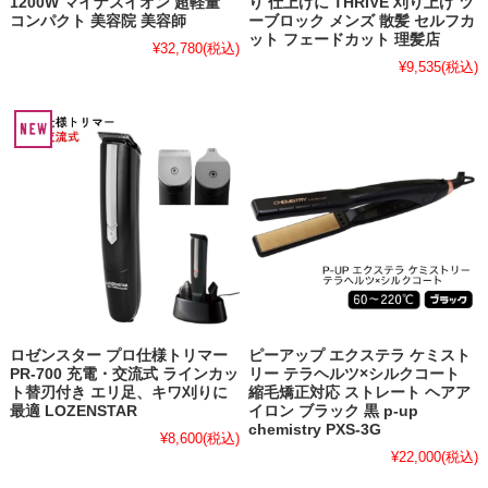
1200W マイナスイオン 超軽量
り 仕上げに THRIVE 刈り上げ ツ
コンパクト 美容院 美容師
ーブロック メンズ 散髪 セルフカ
ット フェードカット 理髪店
¥32,780
(税込)
¥9,535
(税込)
ロゼンスター プロ仕様トリマー
ピーアップ エクステラ ケミスト
PR-700 充電・交流式 ラインカッ
リー テラヘルツ×シルクコート
ト替刃付き エリ足、キワ刈りに
縮毛矯正対応 ストレート ヘアア
最適 LOZENSTAR
イロン ブラック 黒 p-up
chemistry PXS-3G
¥8,600
(税込)
¥22,000
(税込)