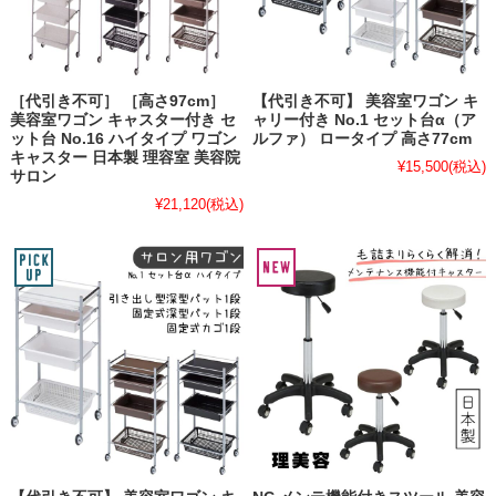
［代引き不可］ ［高さ97cm］
【代引き不可】 美容室ワゴン キ
美容室ワゴン キャスター付き セ
ャリー付き No.1 セット台α（ア
ット台 No.16 ハイタイプ ワゴン
ルファ） ロータイプ 高さ77cm
キャスター 日本製 理容室 美容院
¥15,500
(税込)
サロン
¥21,120
(税込)