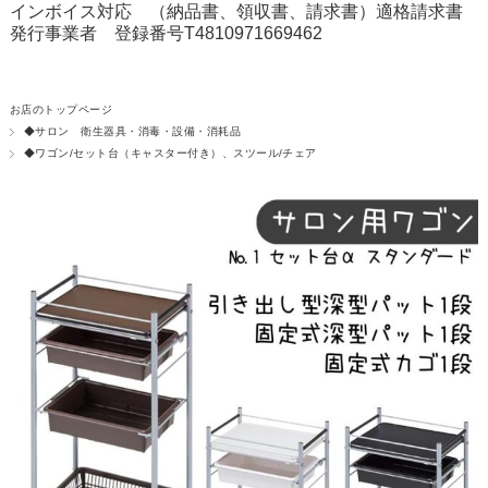
インボイス対応 （納品書、領収書、請求書）適格請求書
発行事業者 登録番号T4810971669462
お店のトップページ
◆サロン 衛生器具・消毒・設備・消耗品
◆ワゴン/セット台（キャスター付き）、スツール/チェア