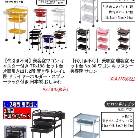
【代引き不可】美容室ワゴン キ
【代引き不可】 美容室 理容室 セ
ャスター付き TR-198 セット台
ット台 No.30 ワゴン キャスター
片面引き出し2段 置き型トレイ1
美容院 サロン
段 ドライヤーホルダー・スプレ
¥14,835
(税込)
ーラック付き 日本製 おしゃれ
¥23,870
(税込)