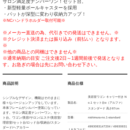
サロン満足度ナンバーワン！セット台。
・新型軽量ボールキャスターを採用
・パットが深型に変わり収納力アップ！
※NCハンドラホルダー取付可能※
※メーカー直送の為、代引きでの発送はできません。※
※クレジット決済または振り込み（前払い）となります。
※
※他の商品との同梱はできません※
※通常納期の目安 ご注文後2日～1週間前後で発送となりま
す。お急ぎの場合は先にお問い合わせ下さい。
商品説明
商品仕様
美容室ワゴン キャリー付き N
シンプルなデザイン、機能はそのままに
様々なバージョンアップをしています。
製品名:
o.1 セット台α（アルファ）
本体フレームがシルバー塗装になってい
スタンダード 高さ87cm
ます。サロン満足度ナンバーワン。セッ
ト台。ワゴン/美容/サロン/エステ/美容室/
型番:
nishimura-no.1-standard
理容室/セット台/ロッド台/収納台/スタン
4993083147204 / 49930831
ダード/ヘアカラー
ＪＡＮコード: