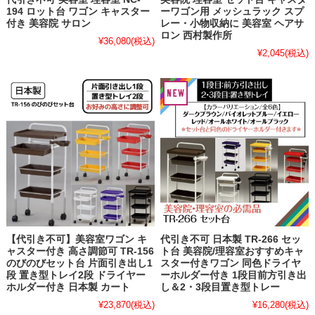
194 ロット台 ワゴン キャスター
ーワゴン用 メッシュラック スプ
付き 美容院 サロン
レー・小物収納に 美容室 ヘアサ
ロン 西村製作所
¥36,080
(税込)
¥2,045
(税込)
【代引き不可】美容室ワゴン キ
代引き不可 日本製 TR-266 セッ
ャスター付き 高さ調節可 TR-156
ト台 美容院/理容室おすすめキャ
のびのびセット台 片面引き出し1
スター付きワゴン 同色ドライヤ
段 置き型トレイ2段 ドライヤー
ーホルダー付き 1段目前方引き出
ホルダー付き 日本製 カート
し＆2・3段目置き型トレー
¥23,870
(税込)
¥16,280
(税込)