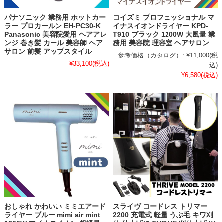
パナソニック 業務用 ホットカー
コイズミ プロフェッショナル マ
ラー プロカールン EH-PC30-K
イナスイオンドライヤー KPD-
Panasonic 美容院愛用 ヘアアレ
T910 ブラック 1200W 大風量 業
ンジ 巻き髪 カール 美容師 ヘア
務用 美容院 理容室 ヘアサロン
サロン 前髪 アップスタイル
参考価格（カタログ）:
¥11,000
(税
¥33,100
(税込)
込)
¥6,580
(税込)
おしゃれ かわいい ミミエアード
スライヴ コードレス トリマー
ライヤー ブルー mimi air mint
2200 充電式 軽量 うぶ毛 キワ刈