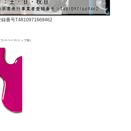
4810971669462
ラー/ベース/トップ他）