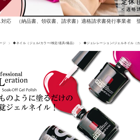
対応 （納品書、領収書、請求書）適格請求書発行事業者 登録番号T
ージ
◆ネイル（ジェル/カラー/検定/道具/備品）
◆ジェレレーション/ジェルネイル（カ