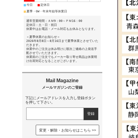
■
■
今日
定休日
■
夏季・GW・年末年始等休業日
通常営業時間：ＡＭ9：00～ＰＭ16：00
定休日：土・日・祝日
休業中はお電話・メール対応もお休みとなります。
＜夏季休業のお知らせ＞
2026年8月8日～8月16日まで夏季休業とさせていた
だきます。
休業中のご注文は休み明けに順次ご連絡の上発送手
配させていただきます。
休業前のご注文でもメーカー取り寄せ商品は休業明
け出荷対応となることがございます。
下記にメールアドレスを入力し登録ボタン
を押して下さい。
変更・解除・お知らせはこちら