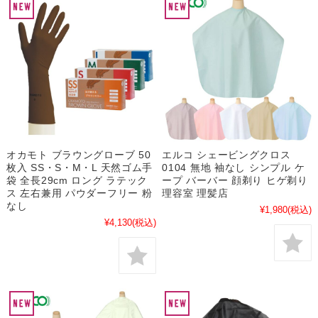
オカモト ブラウングローブ 50
エルコ シェービングクロス
枚入 SS・S・M・L 天然ゴム手
0104 無地 袖なし シンプル ケ
袋 全長29cm ロング ラテック
ープ バーバー 顔剃り ヒゲ剃り
ス 左右兼用 パウダーフリー 粉
理容室 理髪店
なし
¥1,980
(税込)
¥4,130
(税込)