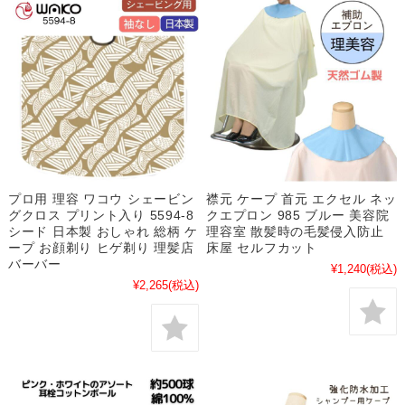
プロ用 理容 ワコウ シェービン
襟元 ケープ 首元 エクセル ネッ
グクロス プリント入り 5594-8
クエプロン 985 ブルー 美容院
シード 日本製 おしゃれ 総柄 ケ
理容室 散髪時の毛髪侵入防止
ープ お顔剃り ヒゲ剃り 理髪店
床屋 セルフカット
バーバー
¥1,240
(税込)
¥2,265
(税込)