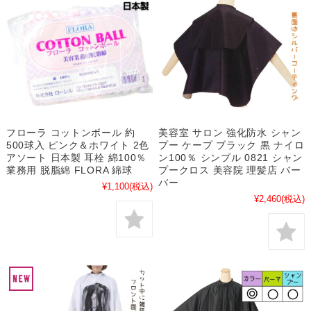
フローラ コットンボール 約
美容室 サロン 強化防水 シャン
500球入 ピンク＆ホワイト 2色
プー ケープ ブラック 黒 ナイロ
アソート 日本製 耳栓 綿100％
ン100％ シンプル 0821 シャン
業務用 脱脂綿 FLORA 綿球
プークロス 美容院 理髪店 バー
バー
¥1,100
(税込)
¥2,460
(税込)