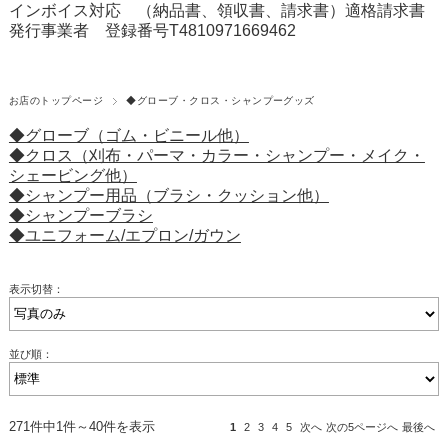
インボイス対応 （納品書、領収書、請求書）適格請求書
発行事業者 登録番号T4810971669462
お店のトップページ
◆グローブ・クロス・シャンプーグッズ
◆グローブ（ゴム・ビニール他）
◆クロス（刈布・パーマ・カラー・シャンプー・メイク・
シェービング他）
◆シャンプー用品（ブラシ・クッション他）
◆シャンプーブラシ
◆ユニフォーム/エプロン/ガウン
表示切替：
並び順：
271件中1件～40件を表示
1
2
3
4
5
次へ
次の5ページへ
最後へ