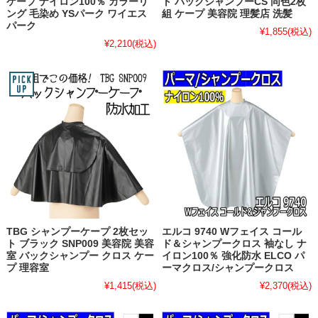
ケープ ナイロン100％ カラーリ
ト バックシャンプーCS 同色2枚
ング 毛染め YSパーク ワイエス
組 ケープ 美容院 理髪店 洗髪
パーク
¥1,855
(税込)
¥2,210
(税込)
TBG シャンプーケープ 2枚セッ
エルコ 9740 Wフェイス コール
ト ブラック SNP009 美容院 美容
ド＆シャンプークロス 袖なし ナ
室 バックシャンプー クロス ケー
イロン100％ 強化防水 ELCO パ
プ 理容室
ーマクロス/シャンプークロス
¥1,415
(税込)
¥2,370
(税込)