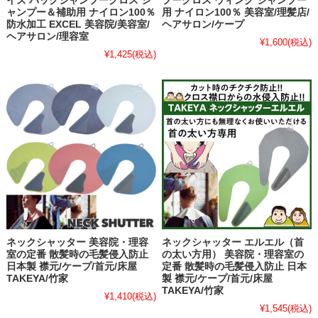
イズ バックシャンプークロス シ
プークロス ウィング シャンプー
ャンプー＆補助用 ナイロン100％
用 ナイロン100％ 美容室/理髪店/
防水加工 EXCEL 美容院/美容室/
ヘアサロン/ケープ
ヘアサロン/理容室
¥1,600
(税込)
¥1,425
(税込)
ネックシャッター 美容院・理容
ネックシャッター エルエル（首
室の定番 散髪時の毛髪侵入防止
の太い方用） 美容院・理容室の
日本製 襟元/ケープ/首元/床屋
定番 散髪時の毛髪侵入防止 日本
TAKEYA/竹家
製 襟元/ケープ/首元/床屋
TAKEYA/竹家
¥1,410
(税込)
¥1,545
(税込)