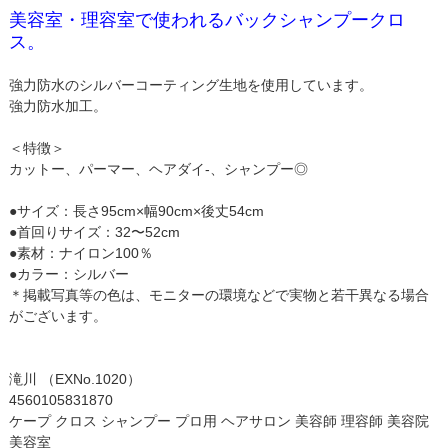
美容室・理容室で使われるバックシャンプークロ
ス。
強力防水のシルバーコーティング生地を使用しています。
強力防水加工。
＜特徴＞
カットー、パーマー、ヘアダイ-、シャンプー◎
●サイズ：長さ95cm×幅90cm×後丈54cm
●首回りサイズ：32〜52cm
●素材：ナイロン100％
●カラー：シルバー
＊掲載写真等の色は、モニターの環境などで実物と若干異なる場合
がございます。
滝川 （EXNo.1020）
4560105831870
ケープ クロス シャンプー プロ用 ヘアサロン 美容師 理容師 美容院
美容室