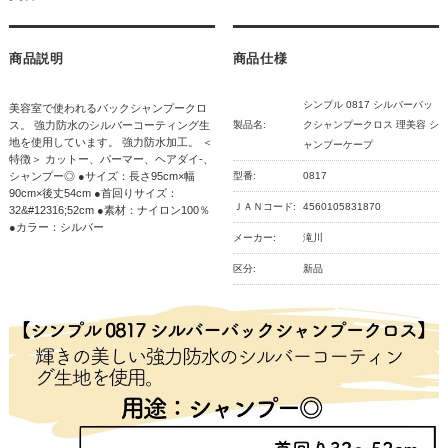
商品説明
商品仕様
シンプル 0817 シルバーバッ
美容室で使われるバックシャンプークロ
ス。 強力防水のシルバーコーティング生
製品名:
クシャンプークロス 理美容 シ
地を使用しています。 強力防水加工。 ＜
ャンプーケープ
特徴＞ カットー、パーマー、ヘアダイ-、
シャンプー◎ ●サイズ：長さ95cm×幅
型番:
0817
90cm×後丈54cm ●首回りサイズ：
ＪＡＮコード:
4560105831870
32&#12316;52cm ●素材：ナイロン100％
●カラー：シルバー
メーカー:
滝川
区分:
新品