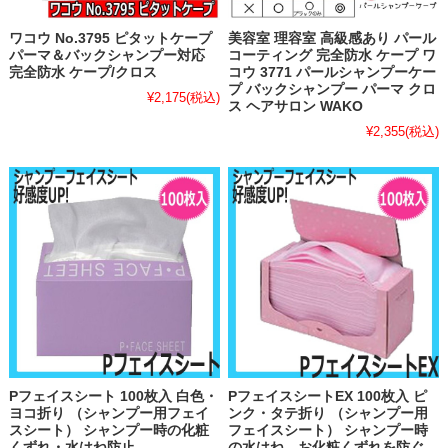
ワコウ No.3795 ピタットケープ
美容室 理容室 高級感あり パール
パーマ＆バックシャンプー対応
コーティング 完全防水 ケープ ワ
完全防水 ケープ/クロス
コウ 3771 パールシャンプーケー
プ バックシャンプー パーマ クロ
¥2,175
(税込)
ス ヘアサロン WAKO
¥2,355
(税込)
Pフェイスシート 100枚入 白色・
PフェイスシートEX 100枚入 ピ
ヨコ折り （シャンプー用フェイ
ンク・タテ折り （シャンプー用
スシート） シャンプー時の化粧
フェイスシート） シャンプー時
くずれ・水はね防止
の水はね、お化粧くずれを防ぐ