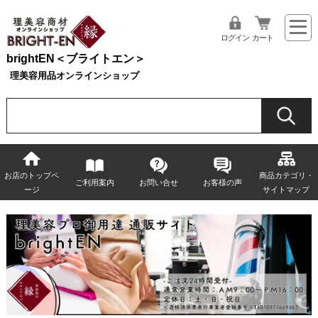
ログイン
カート
brightEN＜ブライトエン＞
理美容用品オンラインショップ
お店のトップペ
商品カテゴリ・
ご利用案内
お問い合せ
お客様の声
ージ
サイトマップ