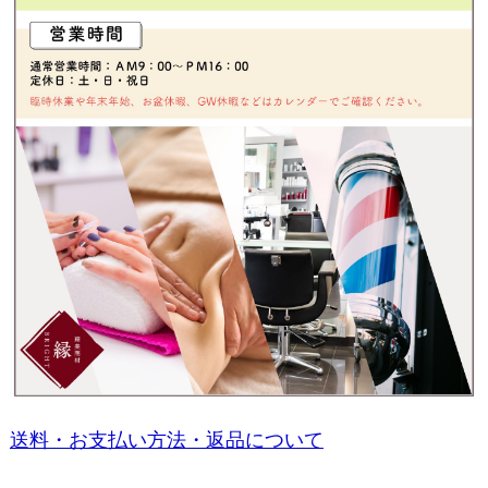
送料・お支払い方法・返品について