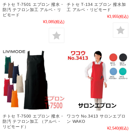
チトセ T-7501 エプロン 撥水・
チトセ T-134 エプロン 撥水加
防汚 テフロン加工 アルベ・リ
工 アルベ・リビモード
ビモード
¥3,955
(税込)
¥3,085
(税込)
チトセ T-7500 エプロン 撥水・
ワコウ No.3413 サロンエプロ
防汚 テフロン加工 （アルベ・
ン WAKO
リビモード）
¥2,540
(税込)