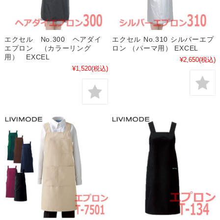
エクセル No.300 ヘアダイ
エクセル No.310 シルバーエプ
エプロン （カラーリング
ロン （パーマ用） EXCEL
用） EXCEL
¥2,650
(税込)
¥1,520
(税込)