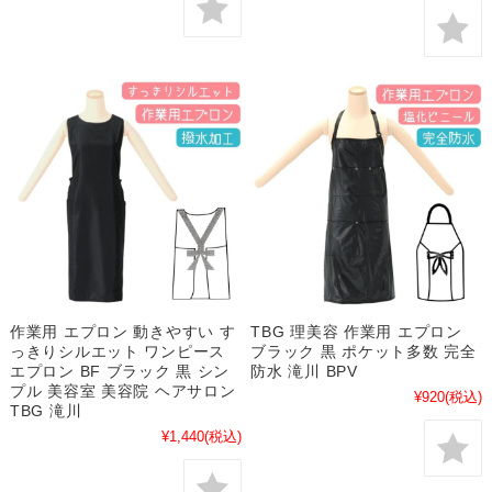
作業用 エプロン 動きやすい す
TBG 理美容 作業用 エプロン
っきりシルエット ワンピース
ブラック 黒 ポケット多数 完全
エプロン BF ブラック 黒 シン
防水 滝川 BPV
プル 美容室 美容院 ヘアサロン
¥920
(税込)
TBG 滝川
¥1,440
(税込)