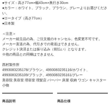
●サイズ：高さ77cm×幅43cm×奥行き30cm
●カラー：ホワイト、ブラック、ブラウン、グレーよりお選びくださ
い。
●ロータイプ（高さ77cm）
●日本製
＜注意＞
メーカー組立品の為、ご注文後のキャンセル、色変更不可です。
メーカー直送の為、代引きでの発送はできません。
クレジット決済または振り込み（前払い）となります。
※他の商品との同梱はできません
西村製作所
4993083235178/ブラウン、4993083235116/ホワイト、
4993083235109/ブラック、4993083235161/グレー
美容院 美容室 理容室 理髪店 バーバー 床屋 収納 ワゴン キャスター
小物
商品説明
商品仕様