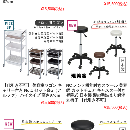
87cm
¥15,500
(税込)
¥15,500
(税込)
【代引き不可】 美容室ワゴン キ
NC メンテ機能付きスツール 美容
ャリー付き No.1 セット台α（ア
師 カットチェア キャスター付き
ルファ） ハイタイプ 高さ97cm
昇降式 日本製 髪の毛詰まり解消
丸椅子 【代引き不可】
¥15,500
(税込)
¥15,900
(税込)