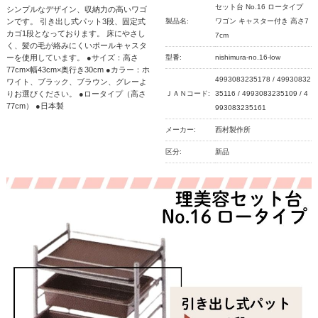
セット台 No.16 ロータイプ
シンプルなデザイン、収納力の高いワゴ
ンです。 引き出し式パット3段、固定式
製品名:
ワゴン キャスター付き 高さ7
カゴ1段となっております。 床にやさし
7cm
く、髪の毛が絡みにくいポールキャスタ
ーを使用しています。 ●サイズ：高さ
型番:
nishimura-no.16-low
77cm×幅43cm×奥行き30cm ●カラー：ホ
4993083235178 / 49930832
ワイト、ブラック、ブラウン、グレーよ
りお選びください。 ●ロータイプ（高さ
ＪＡＮコード:
35116 / 4993083235109 / 4
77cm） ●日本製
993083235161
メーカー:
西村製作所
区分:
新品