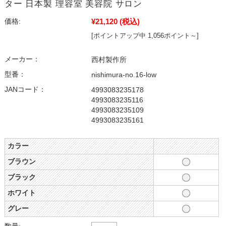
ター 日本製 理容室 美容院 サロン
¥21,120
(税込)
価格:
[ポイントアップ中 1,056ポイント～]
メーカー：
西村製作所
型番：
nishimura-no.16-low
JANコード：
4993083235178
4993083235116
4993083235109
4993083235161
カラー
ブラウン
ブラック
ホワイト
グレー