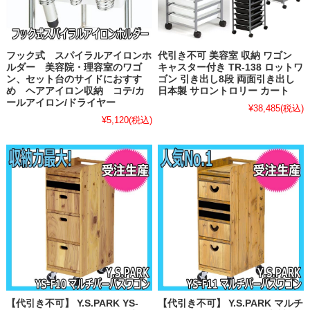
フック式 スパイラルアイロンホ
代引き不可 美容室 収納 ワゴン
ルダー 美容院・理容室のワゴ
キャスター付き TR-138 ロットワ
ン、セット台のサイドにおすす
ゴン 引き出し8段 両面引き出し
め ヘアアイロン収納 コテ/カ
日本製 サロントロリー カート
ールアイロン/ドライヤー
¥38,485
(税込)
¥5,120
(税込)
【代引き不可】 Y.S.PARK YS-
【代引き不可】 Y.S.PARK マルチ