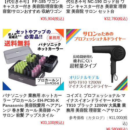
【代引き不可】 FF-185 ワゴン
代引き不可 NC-190 ロッド台 ワ
キャスター付き 美容院/理容室/美
ゴン キャスター付き 美容室 理容
容室/サロンおすすめ 収納ワゴン
室 美容院 サロン セット台
¥35,904
(税込)
¥32,780
(税込)
パナソニック 業務用 ホットカー
コイズミ プロフェッショナル マ
ラー プロカールン EH-PC30-K
イナスイオンドライヤー KPD-
Panasonic 美容院愛用 ヘアアレ
T910 ブラック 1200W 大風量 業
ンジ 巻き髪 カール 美容師 ヘア
務用 美容院 理容室 ヘアサロン
サロン 前髪 アップスタイル
参考価格（カタログ）:
¥11,000
(税
¥33,100
(税込)
込)
¥6,580
(税込)