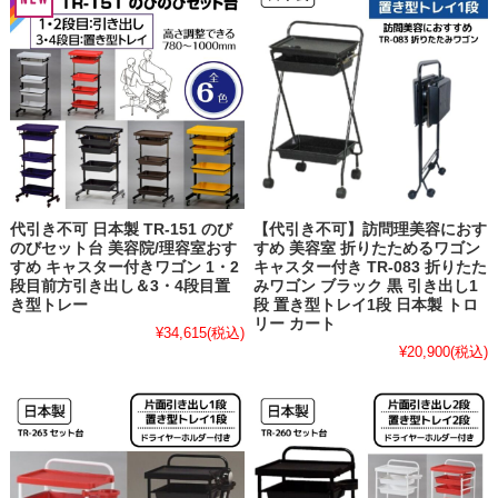
代引き不可 日本製 TR-151 のび
【代引き不可】訪問理美容におす
のびセット台 美容院/理容室おす
すめ 美容室 折りたためるワゴン
すめ キャスター付きワゴン 1・2
キャスター付き TR-083 折りたた
段目前方引き出し＆3・4段目置
みワゴン ブラック 黒 引き出し1
き型トレー
段 置き型トレイ1段 日本製 トロ
リー カート
¥34,615
(税込)
¥20,900
(税込)