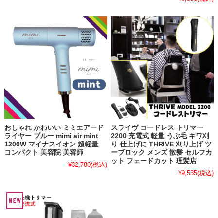
おしゃれ かわいい ミミエアード
スライヴ コードレス トリマー
ライヤー ブルー mimi air mint
2200 充電式 軽量 うぶ毛 キワ刈
1200W マイナスイオン 超軽量
り 仕上げに THRIVE 刈り上げ ツ
コンパクト 美容院 美容師
ーブロック メンズ 散髪 セルフカ
ット フェードカット 理髪店
¥32,780
(税込)
¥9,535
(税込)