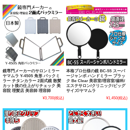
鏡専門メーカーのサロンミラー
本格プロ仕様の鏡 BC-55 スーパ
ヤマムラ Y-4505 角形 バックミ
ージャンボ ハンドミラー ブラッ
ラー チタンカラー 2面式鏡 散髪
ク Be Clear 美容室/理容室/歯科/
カット後の仕上がりチェック 美
エステサロン/クリニック/ビッグ
容院 理髪店 美容師 理容師
サイズ/ヤマムラ
¥3,700
(税込)
¥1,450
(税込)