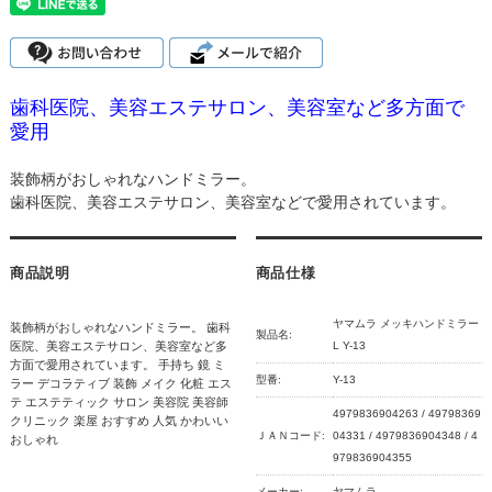
歯科医院、美容エステサロン、美容室など多方面で
愛用
装飾柄がおしゃれなハンドミラー。
歯科医院、美容エステサロン、美容室などで愛用されています。
商品説明
商品仕様
ヤマムラ メッキハンドミラー
装飾柄がおしゃれなハンドミラー。 歯科
製品名:
医院、美容エステサロン、美容室など多
L Y-13
方面で愛用されています。 手持ち 鏡 ミ
型番:
Y-13
ラー デコラティブ 装飾 メイク 化粧 エス
テ エステティック サロン 美容院 美容師
4979836904263 / 49798369
クリニック 楽屋 おすすめ 人気 かわいい
ＪＡＮコード:
04331 / 4979836904348 / 4
おしゃれ
979836904355
メーカー:
ヤマムラ