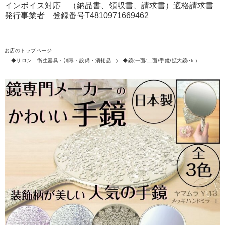
インボイス対応 （納品書、領収書、請求書）適格請求書
発行事業者 登録番号T4810971669462
お店のトップページ
◆サロン 衛生器具・消毒・設備・消耗品
◆鏡(一面/二面/手鏡/拡大鏡etc)