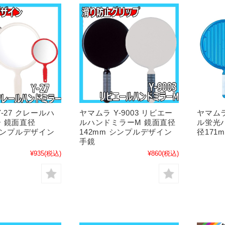
-27 クレールハ
ヤマムラ Y-9003 リビエー
ヤマムラ
 鏡面直径
ルハンドミラーM 鏡面直径
ル蛍光
 シンプルデザイン
142mm シンプルデザイン
径171
手鏡
¥935
(税込)
¥860
(税込)