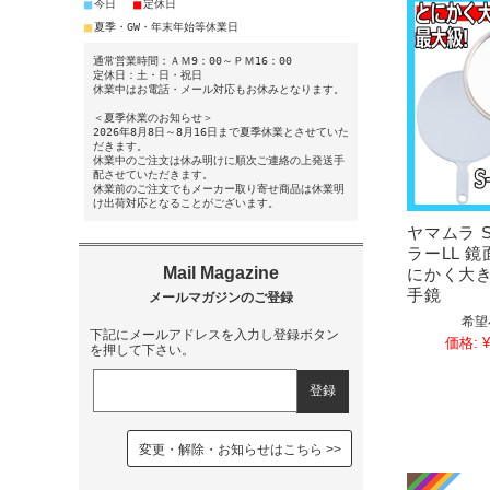
■
■
今日
定休日
■
夏季・GW・年末年始等休業日
通常営業時間：ＡＭ9：00～ＰＭ16：00
定休日：土・日・祝日
休業中はお電話・メール対応もお休みとなります。
＜夏季休業のお知らせ＞
2026年8月8日～8月16日まで夏季休業とさせていた
だきます。
休業中のご注文は休み明けに順次ご連絡の上発送手
配させていただきます。
休業前のご注文でもメーカー取り寄せ商品は休業明
け出荷対応となることがございます。
ヤマムラ S
ラーLL 鏡
にかく大
手鏡
希望
下記にメールアドレスを入力し登録ボタン
価格:
¥
を押して下さい。
変更・解除・お知らせはこちら