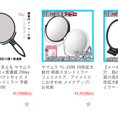
見える ヤマムラ
ヤマムラ YL-1500 10倍拡大
【メー
＋普通鏡 2Way
鏡付 両面スタンドミラー
穴、肌
パクトサイズ ス
フェイスケア、アイメイク
題の高倍
ンドミラー 手鏡
におすすめ メイクアップ/
倍拡大
200
お化粧
ミラー
¥1,030
(税込)
¥1,415
(税込)