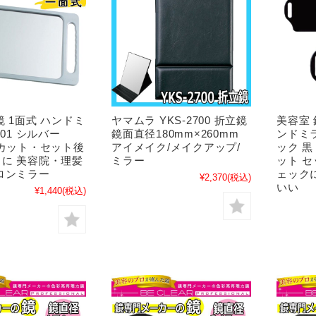
鏡 1面式 ハンドミ
ヤマムラ YKS-2700 折立鏡
美容室 
001 シルバー
鏡面直径180mm×260mm
ンドミラ
髪カット・セット後
アイメイク/メイクアップ/
ック 黒
に 美容院・理髪
ミラー
ット 
ロンミラー
ェック
¥2,370
(税込)
いい
¥1,440
(税込)