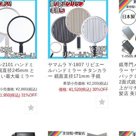
-2101 ハンドミ
ヤマムラ Y-1807 リビエー
鏡専門
面直径245mm と
ルハンドミラー チタンカラ
ラー ヤ
きい最大級ミラー
ー 鏡面直径171mm 手鏡
バック
2面式
希望小売価格:
¥2,200
(税込)
上がり
小売価格:
¥2,860
(税込)
価格:
¥1,520
(税込)
30%OFF
髪店 美
1,950
(税込)
31%OFF