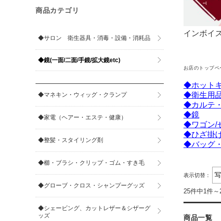
商品カテゴリ
インボイス
◆サロン 衛生器具・消毒・設備・消耗品
◆鏡(一面/二面/手鏡/拡大鏡etc)
お店のトップペ
◆ホット
◆衛生用
◆マネキン・ウィッグ・クランプ
◆カルテ
◆鏡
◆家電（ヘアー・エステ・健康）
◆ワゴン/
◆ひざ掛
◆整髪・スタイリング剤
◆バッグ
◆櫛・ブラシ・クリップ・ゴム・すき毛
表示切替：
◆グローブ・クロス・シャンプーグッズ
25件中1件～
◆シェービング、カットレザー＆シザーグ
ッズ
商品一覧