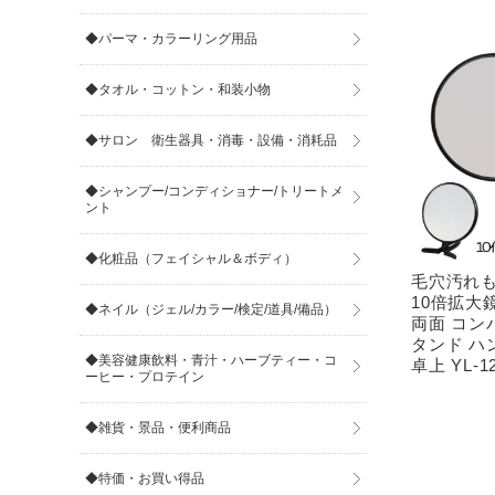
◆パーマ・カラーリング用品
◆タオル・コットン・和装小物
◆サロン 衛生器具・消毒・設備・消耗品
◆シャンプー/コンディショナー/トリートメ
ント
◆化粧品（フェイシャル＆ボディ）
毛穴汚れも
10倍拡大鏡
◆ネイル（ジェル/カラー/検定/道具/備品）
両面 コン
タンド ハ
◆美容健康飲料・青汁・ハーブティー・コ
卓上 YL-1
ーヒー・プロテイン
◆雑貨・景品・便利商品
◆特価・お買い得品