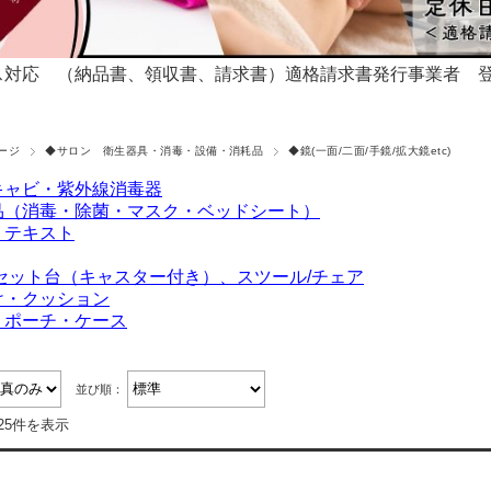
対応 （納品書、領収書、請求書）適格請求書発行事業者 登録番号T
ージ
◆サロン 衛生器具・消毒・設備・消耗品
◆鏡(一面/二面/手鏡/拡大鏡etc)
キャビ・紫外線消毒器
品（消毒・除菌・マスク・ベッドシート）
・テキスト
セット台（キャスター付き）、スツール/チェア
け・クッション
・ポーチ・ケース
並び順：
25件を表示