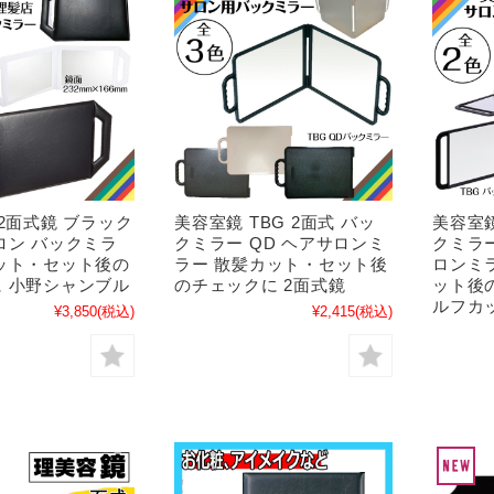
 2面式鏡 ブラック
美容室鏡 TBG 2面式 バッ
美容室鏡
ロン バックミラ
クミラー QD ヘアサロンミ
クミラー
ット・セット後の
ラー 散髪カット・セット後
ロンミ
 小野シャンブル
のチェックに 2面式鏡
ット後
ルフカ
¥3,850
(税込)
¥2,415
(税込)