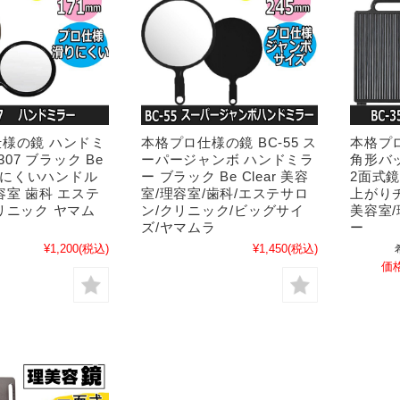
様の鏡 ハンドミ
本格プロ仕様の鏡 BC-55 ス
本格プロ
307 ブラック Be
ーパージャンボ ハンドミラ
角形バ
滑りにくいハンドル
ー ブラック Be Clear 美容
2面式
容室 歯科 エステ
室/理容室/歯科/エステサロ
上がりチェ
リニック ヤマム
ン/クリニック/ビッグサイ
美容室
ズ/ヤマムラ
ー
¥1,200
(税込)
¥1,450
(税込)
価格