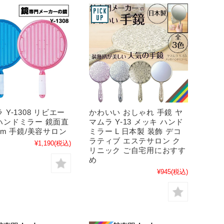
 Y-1308 リビエー
かわいい おしゃれ 手鏡 ヤ
ハンドミラー 鏡面直
マムラ Y-13 メッキ ハンド
mm 手鏡/美容サロン
ミラー L 日本製 装飾 デコ
ラティブ エステサロン ク
¥1,190
(税込)
リニック ご自宅用におすす
め
¥945
(税込)