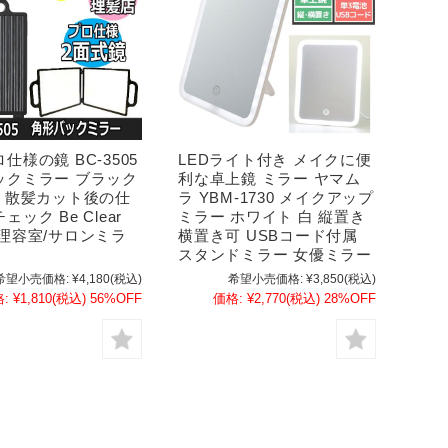
仕様の鏡 BC-3505
LEDライト付き メイクに便
ックミラー ブラック
利な卓上鏡 ミラー ヤマム
鏡 散髪カット後の仕
ラ YBM-1730 メイクアップ
ック Be Clear
ミラー ホワイト 白 縦置き
/理容室/サロンミラ
横置き可 USBコード付属
スタンドミラー 女優ミラー
希望小売価格:
¥4,180
(税込)
希望小売価格:
¥3,850
(税込)
:
¥1,810
(税込)
56%OFF
価格:
¥2,770
(税込)
28%OFF