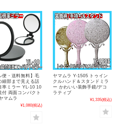
ル便・送料無料】毛
ヤマムラ Y-1505 トゥイン
の細部まで見える話
クルハンド＆スタンドミラ
率ミラー YL-10 10
ー かわいい装飾手鏡/デコ
鏡付 両面コンパクト
ラティブ
 ヤマムラ
¥1,335
(税込)
¥1,080
(税込)