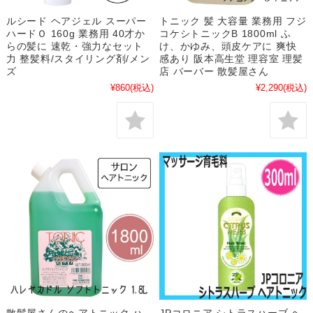
ルシード ヘアジェル スーパー
トニック 髪 大容量 業務用 フジ
ハードＯ 160g 業務用 40才か
コケシトニックB 1800ml ふ
らの髪に 速乾・強力なセット
け、かゆみ、頭皮ケアに 爽快
力 整髪料/スタイリング剤/メン
感あり 阪本高生堂 理容室 理髪
ズ
店 バーバー 散髪屋さん
¥860
(税込)
¥2,290
(税込)
散髪屋さんのヘアトニック ハ
JPコロニア シトラスハーブ ヘ