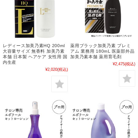
レディース加美乃素HQ 200ml
薬用ブラック加美乃素 プレミ
大容量サイズ 無香料 加美乃素
アム 業務用 180mL 医薬部外品
本舗 日本製 ヘアケア 女性用 国
加美乃素本舗 薬用育毛剤
内生産
¥2,475
(税込)
¥2,020
(税込)