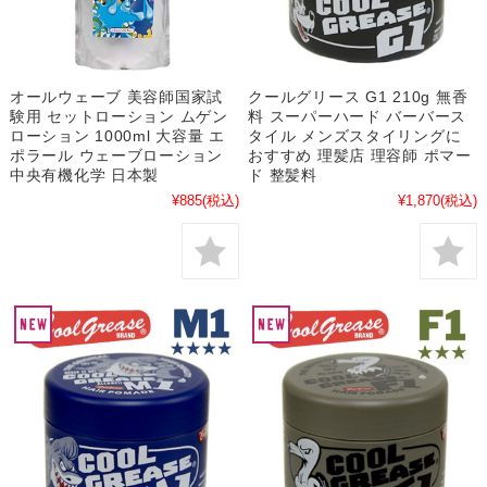
オールウェーブ 美容師国家試
クールグリース G1 210g 無香
験用 セットローション ムゲン
料 スーパーハード バーバース
ローション 1000ml 大容量 エ
タイル メンズスタイリングに
ポラール ウェーブローション
おすすめ 理髪店 理容師 ポマー
中央有機化学 日本製
ド 整髪料
¥885
(税込)
¥1,870
(税込)