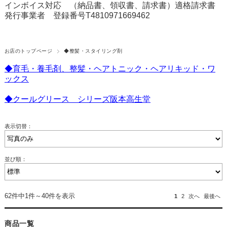
インボイス対応 （納品書、領収書、請求書）適格請求書
発行事業者 登録番号T4810971669462
お店のトップページ
◆整髪・スタイリング剤
◆育毛・養毛剤、整髪・ヘアトニック・ヘアリキッド・ワ
ックス
◆クールグリース シリーズ阪本高生堂
表示切替：
並び順：
62件中1件～40件を表示
1
2
次へ
最後へ
商品一覧