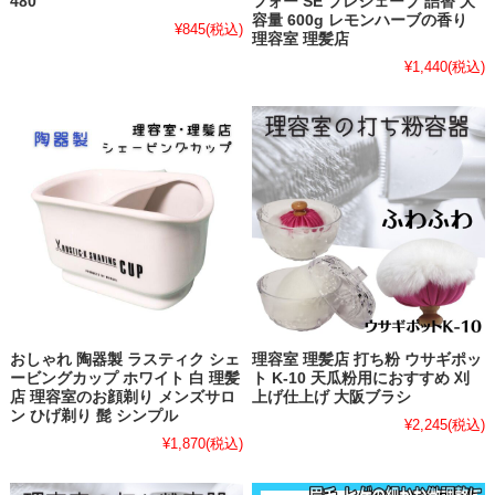
480
フォー SE プレシェーブ 詰替 大
容量 600g レモンハーブの香り
¥845
(税込)
理容室 理髪店
¥1,440
(税込)
おしゃれ 陶器製 ラスティク シェ
理容室 理髪店 打ち粉 ウサギポッ
ービングカップ ホワイト 白 理髪
ト K-10 天瓜粉用におすすめ 刈
店 理容室のお顔剃り メンズサロ
上げ仕上げ 大阪ブラシ
ン ひげ剃り 髭 シンプル
¥2,245
(税込)
¥1,870
(税込)