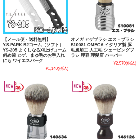
【メール便・送料無料】
オメガ ヒゲブラシ エス・ブラシ
Y.S.PARK B2コーム（ソフト）
S10081 OMEGA イタリア製 豚
YS-205 よくしなる刈上げコーム
毛風加工 人工毛 シェービングブ
斜め歯 ヒゲ、まゆ毛のお手入れ
ラシ 理容 理髪店 バーバー
にも ワイエスパーク
¥2,570
(税込)
¥1,140
(税込)