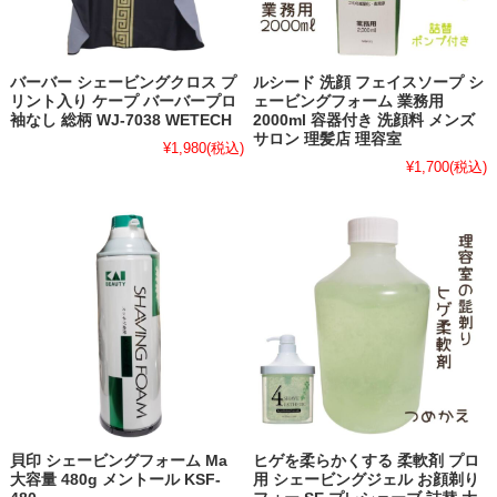
バーバー シェービングクロス プ
ルシード 洗顔 フェイスソープ シ
リント入り ケープ バーバープロ
ェービングフォーム 業務用
袖なし 総柄 WJ-7038 WETECH
2000ml 容器付き 洗顔料 メンズ
サロン 理髪店 理容室
¥1,980
(税込)
¥1,700
(税込)
貝印 シェービングフォーム Ma
ヒゲを柔らかくする 柔軟剤 プロ
大容量 480g メントール KSF-
用 シェービングジェル お顔剃り