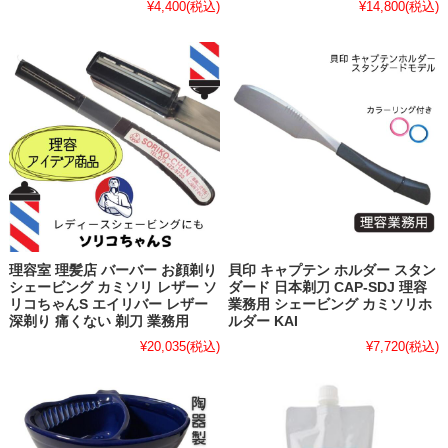
¥4,400
(税込)
¥14,800
(税込)
理容室 理髪店 バーバー お顔剃り
貝印 キャプテン ホルダー スタン
シェービング カミソリ レザー ソ
ダード 日本剃刀 CAP-SDJ 理容
リコちゃんS エイリバー レザー
業務用 シェービング カミソリホ
深剃り 痛くない 剃刀 業務用
ルダー KAI
¥20,035
(税込)
¥7,720
(税込)