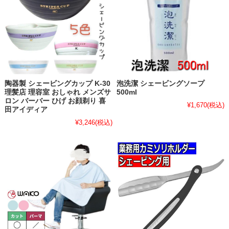
陶器製 シェービングカップ K-30
泡洗潔 シェービングソープ
理髪店 理容室 おしゃれ メンズサ
500ml
ロン バーバー ひげ お顔剃り 喜
¥1,670
(税込)
田アイディア
¥3,246
(税込)