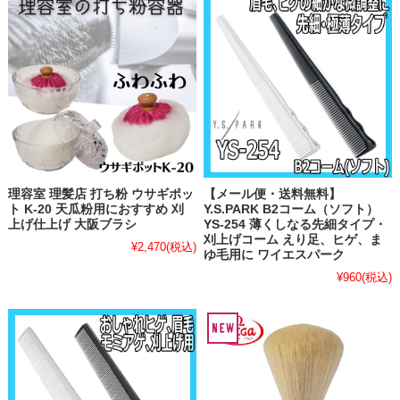
理容室 理髪店 打ち粉 ウサギポッ
【メール便・送料無料】
ト K-20 天瓜粉用におすすめ 刈
Y.S.PARK B2コーム（ソフト）
上げ仕上げ 大阪ブラシ
YS-254 薄くしなる先細タイプ・
刈上げコーム えり足、ヒゲ、ま
¥2,470
(税込)
ゆ毛用に ワイエスパーク
¥960
(税込)