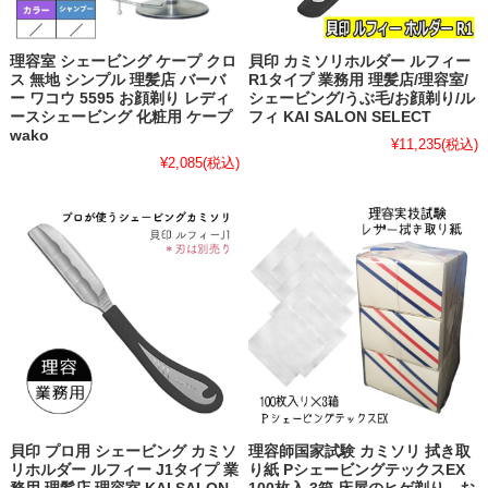
理容室 シェービング ケープ クロ
貝印 カミソリホルダー ルフィー
ス 無地 シンプル 理髪店 バーバ
R1タイプ 業務用 理髪店/理容室/
ー ワコウ 5595 お顔剃り レディ
シェービング/うぶ毛/お顔剃り/ル
ースシェービング 化粧用 ケープ
フィ KAI SALON SELECT
wako
¥11,235
(税込)
¥2,085
(税込)
貝印 プロ用 シェービング カミソ
理容師国家試験 カミソリ 拭き取
リホルダー ルフィー J1タイプ 業
り紙 PシェービングテックスEX