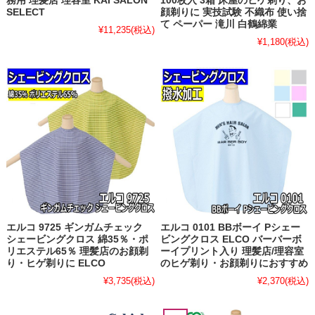
務用 理髪店 理容室 KAI SALON
100枚入 3箱 床屋のヒゲ剃り、お
SELECT
顔剃りに 実技試験 不織布 使い捨
て ペーパー 滝川 白鶴綿業
¥11,235
(税込)
¥1,180
(税込)
エルコ 9725 ギンガムチェック
エルコ 0101 BBボーイ Pシェー
シェービングクロス 綿35％・ポ
ビングクロス ELCO バーバーボ
リエステル65％ 理髪店のお顔剃
ーイプリント入り 理髪店/理容室
り・ヒゲ剃りに ELCO
のヒゲ剃り・お顔剃りにおすすめ
¥3,735
(税込)
¥2,370
(税込)