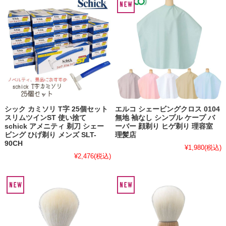
シック カミソリ T字 25個セット
エルコ シェービングクロス 0104
スリムツインST 使い捨て
無地 袖なし シンプル ケープ バ
schick アメニティ 剃刀 シェー
ーバー 顔剃り ヒゲ剃り 理容室
ビング ひげ剃り メンズ SLT-
理髪店
90CH
¥1,980
(税込)
¥2,476
(税込)