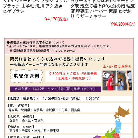
＆T's シェービングブラシ スリム
ラザーメイト OM-50 シェービン
ブラック 山羊毛 滝川 アク抜き
グ液 泡立て器 約30人分の泡 理髪
ヒゲブラシ
店 理容室 バーバー 床屋 ヒゲ剃
り ラザーミキサー
¥4,170
(税込)
¥46,200
(税込)