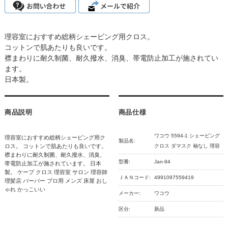
理容室におすすめ総柄シェービング用クロス。
コットンで肌あたりも良いです。
襟まわりに耐久制菌、耐久撥水、消臭、帯電防止加工が施されてい
ます。
日本製。
商品説明
商品仕様
ワコウ 5594-1 シェービング
理容室におすすめ総柄シェービング用ク
製品名:
ロス。 コットンで肌あたりも良いです。
クロス ダマスク 袖なし 理容
襟まわりに耐久制菌、耐久撥水、消臭、
型番:
Jan-94
帯電防止加工が施されています。 日本
製。 ケープ クロス 理容室 サロン 理容師
ＪＡＮコード:
4991097559419
理髪店 バーバー プロ用 メンズ 床屋 おし
ゃれ かっこいい
メーカー:
ワコウ
区分:
新品