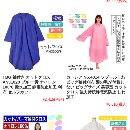
¥2,220
(税込)
TBG 袖付き カットクロス
カトレア No.4014 ソブールしわ
AN31029 ブルー 青 ナイロン
ビッグ袖付刈布 髪の毛が付着し
100％ 撥水加工 静電防止加工 刈
ない ビッグサイズ 美容室 カット
布 セルフカット
クロス 強力持続静電気防止 しわ
加工
¥2,415
(税込)
¥6,610
(税込)