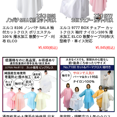
エルコ 8106 ノンパチ SALA 袖
エルコ 9777 BOX チェアー カッ
付カットクロス ポリエステル
トクロス 袖付 ナイロン100％ 撥
100％ 撥水加工 散髪ケープ・刈
水加工 ELCO 散髪ケープ/刈布/大
布 ELCO
型椅子・車イス対応
¥5,600
(税込)
¥5,845
(税込)
通気性高め＆薄手生地使用 日本
美容院・理髪店で人気のクロス