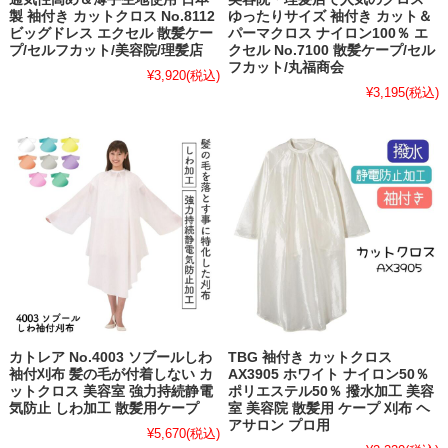
製 袖付き カットクロス No.8112
ゆったりサイズ 袖付き カット＆
ビッグドレス エクセル 散髪ケー
パーマクロス ナイロン100％ エ
プ/セルフカット/美容院/理髪店
クセル No.7100 散髪ケープ/セル
フカット/丸福商会
¥3,920
(税込)
¥3,195
(税込)
カトレア No.4003 ソブールしわ
TBG 袖付き カットクロス
袖付刈布 髪の毛が付着しない カ
AX3905 ホワイト ナイロン50％
ットクロス 美容室 強力持続静電
ポリエステル50％ 撥水加工 美容
気防止 しわ加工 散髪用ケープ
室 美容院 散髪用 ケープ 刈布 ヘ
アサロン プロ用
¥5,670
(税込)