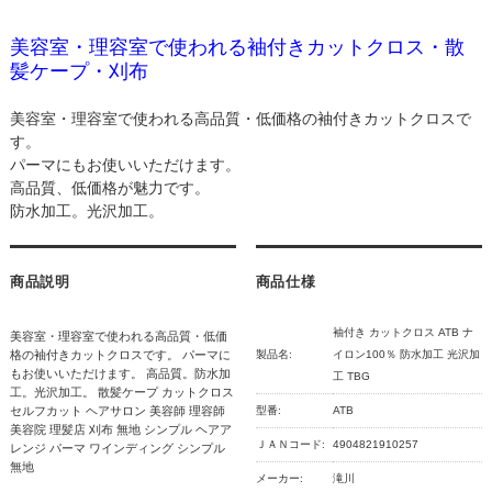
美容室・理容室で使われる袖付きカットクロス・散
髪ケープ・刈布
美容室・理容室で使われる高品質・低価格の袖付きカットクロスで
す。
パーマにもお使いいただけます。
高品質、低価格が魅力です。
防水加工。光沢加工。
商品説明
商品仕様
袖付き カットクロス ATB ナ
美容室・理容室で使われる高品質・低価
格の袖付きカットクロスです。 パーマに
製品名:
イロン100％ 防水加工 光沢加
もお使いいただけます。 高品質。防水加
工 TBG
工。光沢加工。 散髪ケープ カットクロス
セルフカット ヘアサロン 美容師 理容師
型番:
ATB
美容院 理髪店 刈布 無地 シンプル ヘアア
ＪＡＮコード:
4904821910257
レンジ パーマ ワインディング シンプル
無地
メーカー:
滝川