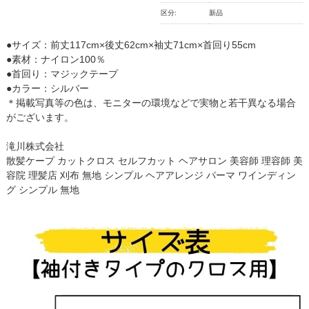
区分:
新品
●サイズ：前丈117cm×後丈62cm×袖丈71cm×首回り55cm
●素材：ナイロン100％
●首回り：マジックテープ
●カラー：シルバー
＊掲載写真等の色は、モニターの環境などで実物と若干異なる場合
がございます。
滝川株式会社
散髪ケープ カットクロス セルフカット ヘアサロン 美容師 理容師 美
容院 理髪店 刈布 無地 シンプル ヘアアレンジ パーマ ワインディン
グ シンプル 無地