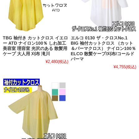
TBG 袖付き カットクロス イエロ
エルコ 0130 ザ・クロスNo.1
ー ATD ナイロン100％ しわ加工
BIG 袖付カットクロス （カット
美容室 理容室 光沢のある 散髪用
＆パーマクロス） ナイロン100％
ケープ 大人用 刈布 滝川
ELCO 散髪ケープ/刈布/コールド
パーマ
¥2,480
(税込)
¥4,755
(税込)