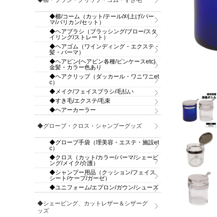
◆櫛・ブラシ・クリップ・ゴム・すき毛
◆櫛/コーム（カット/テール/刈上げ/パー
マ/バリカン/セット）
◆ヘアブラシ（ブラッシング/ブロー/スタ
イリング/ストレート）
◆ヘアゴム（ワインディング・エクステ・
髪・パーマ）
◆ヘアピン(ヘアピン各種/ピンケースetc)
金髪・カラー色あり
◆ヘアクリップ（ダッカール・ワニワニet
c）
◆メイク/フェイスブラシ/毛払い
◆すき毛/エクステ/毛束
◆ヘアーカーラー
◆グローブ・クロス・シャンプーグッズ
◆グローブ手袋（理美容・エステ・施設et
c）
◆クロス（カット/カラー/パーマ/シェービ
ング/メイク/介護）
◆シャンプー用品（クッション/フェイス
シート/ケープ/ガーゼ）
◆ユニフォーム/エプロン/ガウン/シューズ
◆シェービング、カットレザー＆シザーグ
ッズ