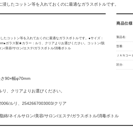
に浸したコットン等を入れておくのに最適なガラスボトルです。
商品仕様
製品名:
浸したコットン等を入れておくのに最適なガラスボトルです。●サイズ：
70mm●ガラス製★カラー：ルリ、クリアよりお選びください。コットン/脱
型番:
ロン/美容/サロン/エステ/ガラスボトル/消毒ボトル
ＪＡＮコード
区分:
さ90×幅φ70mm
ルリ、クリアよりお選びください。
02006/ルリ、2542667003003/クリア
脂綿/ネイルサロン/美容/サロン/エステ/ガラスボトル/消毒ボトル