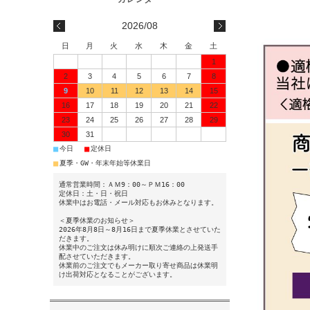
2026/08
日
月
火
水
木
金
土
1
2
3
4
5
6
7
8
9
10
11
12
13
14
15
16
17
18
19
20
21
22
23
24
25
26
27
28
29
30
31
■
■
今日
定休日
■
夏季・GW・年末年始等休業日
通常営業時間：ＡＭ9：00～ＰＭ16：00
定休日：土・日・祝日
休業中はお電話・メール対応もお休みとなります。
＜夏季休業のお知らせ＞
2026年8月8日～8月16日まで夏季休業とさせていた
だきます。
休業中のご注文は休み明けに順次ご連絡の上発送手
配させていただきます。
休業前のご注文でもメーカー取り寄せ商品は休業明
け出荷対応となることがございます。