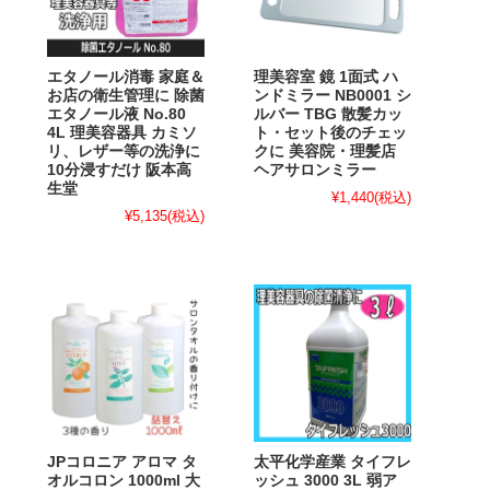
エタノール消毒 家庭＆
理美容室 鏡 1面式 ハ
お店の衛生管理に 除菌
ンドミラー NB0001 シ
エタノール液 No.80
ルバー TBG 散髪カッ
4L 理美容器具 カミソ
ト・セット後のチェッ
リ、レザー等の洗浄に
クに 美容院・理髪店
10分浸すだけ 阪本高
ヘアサロンミラー
生堂
¥1,440
(税込)
¥5,135
(税込)
JPコロニア アロマ タ
太平化学産業 タイフレ
オルコロン 1000ml 大
ッシュ 3000 3L 弱ア