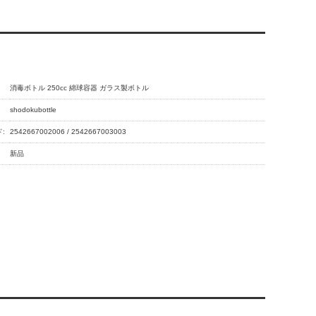
消毒ボトル 250cc 綿球容器 ガラス製ボトル
shodokubottle
:
2542667002006 / 2542667003003
新品