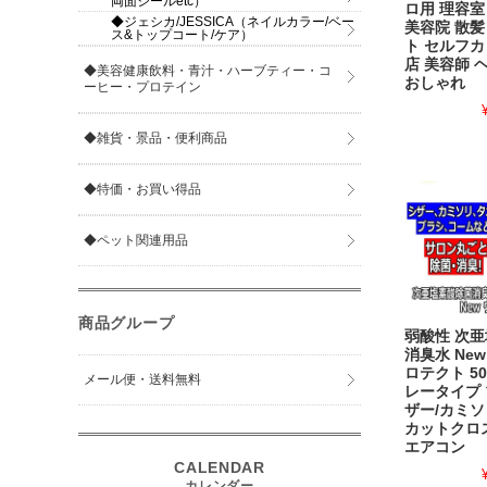
両面シールetc）
ロ用 理容室
◆ジェシカ/JESSICA（ネイルカラー/ベー
美容院 散髪
ス&トップコート/ケア）
ト セルフカ
店 美容師 
◆美容健康飲料・青汁・ハーブティー・コ
おしゃれ
ーヒー・プロテイン
◆雑貨・景品・便利商品
◆特価・お買い得品
◆ペット関連用品
商品グループ
弱酸性 次
消臭水 Ne
ロテクト 50
メール便・送料無料
レータイプ 
ザー/カミソ
カットクロス
エアコン