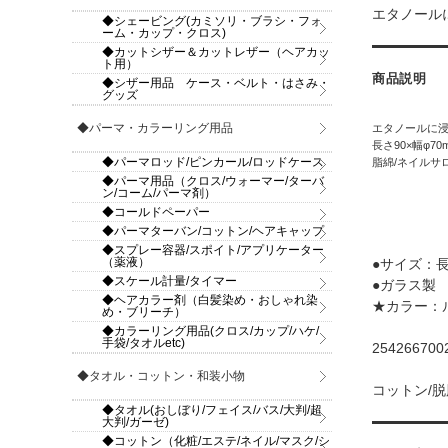
エタノール
◆シェービング(カミソリ・ブラシ・フォ
ーム・カップ・クロス)
◆カットシザー＆カットレザー（ヘアカッ
ト用）
商品説明
◆シザー用品 ケース・ベルト・はさみ・
グッズ
◆パーマ・カラーリング用品
エタノールに
長さ90×幅φ
◆パーマロッド/ピンカール/ロッドケース
脂綿/ネイルサ
◆パーマ用品（クロス/ウォーマー/ターバ
ン/コーム/パーマ剤）
◆コールドペーパー
◆パーマターバン/コットン/ヘアキャップ
◆スプレー容器/スポイト/アプリケーター
（薬液）
●サイズ：長
◆スケール計量/タイマー
●ガラス製
◆ヘアカラー剤（白髪染め・おしゃれ染
★カラー：
め・ブリーチ）
◆カラーリング用品(クロス/カップ/ハケ/
手袋/タオルetc)
25426670
◆タオル・コットン・和装小物
コットン/脱
◆タオル(おしぼり/フェイス/バス/大判/超
大判/ガーゼ)
◆コットン（化粧/エステ/ネイル/マスク/シ