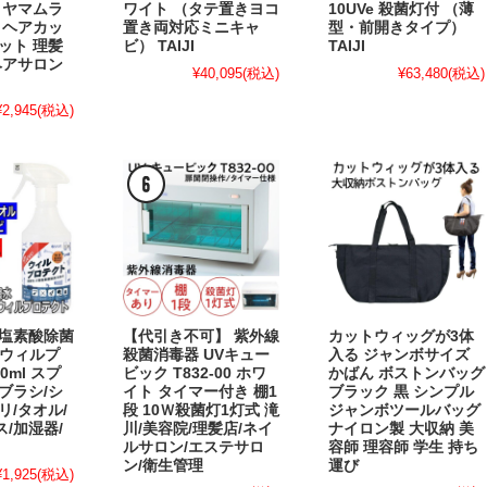
 ヤマムラ
ワイト （タテ置きヨコ
10UVe 殺菌灯付 （薄
 ヘアカッ
置き両対応ミニキャ
型・前開きタイプ）
ット 理髪
ビ） TAIJI
TAIJI
ヘアサロン
¥40,095
(税込)
¥63,480
(税込)
¥2,945
(税込)
亜塩素酸除菌
【代引き不可】 紫外線
カットウィッグが3体
wウィルプ
殺菌消毒器 UVキュー
入る ジャンボサイズ
0ml スプ
ビック T832-00 ホワ
かばん ボストンバッグ
ブラシ/シ
イト タイマー付き 棚1
ブラック 黒 シンプル
リ/タオル/
段 10Ｗ殺菌灯1灯式 滝
ジャンボツールバッグ
/加湿器/
川/美容院/理髪店/ネイ
ナイロン製 大収納 美
ルサロン/エステサロ
容師 理容師 学生 持ち
ン/衛生管理
運び
¥1,925
(税込)