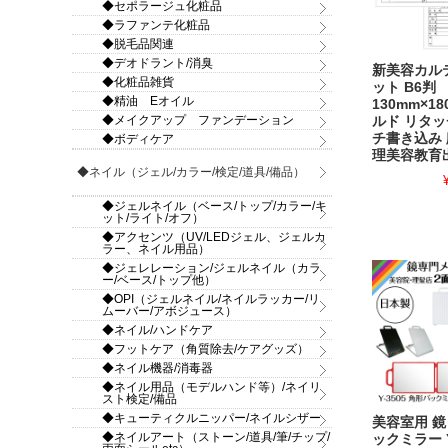
◆セポラージュ化粧品
◆ラファンテ化粧品
◆脱毛品関連
◆デオドラント/消臭
新美容カルテ
◆化粧品雑貨
ット B6判
◆精油 Eオイル
130mm×1
◆メイクアップ ファンデーション
ルド リタッ
チ書き込み
◆ボディケア
理美容教育
◆ネイル（ジェル/カラー/検定/道具/備品）
◆ジェルネイル（ベース/トップ/カラー/キ
ット/ライト/オフ）
◆アクセンツ（UV/LEDジェル、ジェルカ
ラー、ネイル用品）
◆ジェレレーション/ジェルネイル（カラ
ー/ベース/トップ他）
◆OPI（ジェルネイル/ネイルラッカー/リ
ムーバー/アボジュース）
◆ネイル/ハンドケア
◆フットケア（角質除去/ケアグッズ）
◆ネイル機器/消毒器
◆ネイル用品（モデルハンド等）/ネイリ
スト検定/備品
◆キューティクルニッパー/ネイルシザー
美容室用 鏡
◆ネイルアート（ストーン/道具/筆/チップ/
ックミラー Y