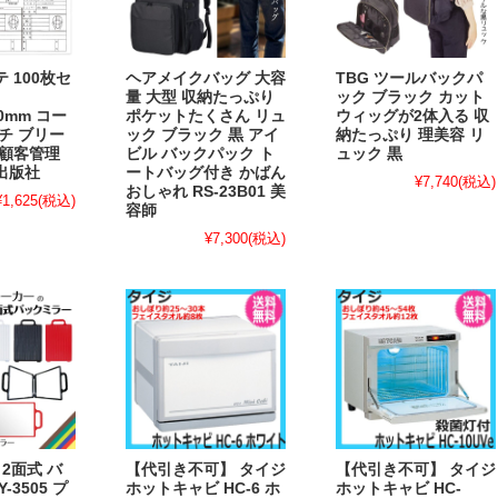
 100枚セ
ヘアメイクバッグ 大容
TBG ツールバックパ
量 大型 収納たっぷり
ック ブラック カット
80mm コー
ポケットたくさん リュ
ウィッグが2体入る 収
チ ブリー
ック ブラック 黒 アイ
納たっぷり 理美容 リ
 顧客管理
ビル バックパック ト
ュック 黒
出版社
ートバッグ付き かばん
¥7,740
(税込)
おしゃれ RS-23B01 美
¥1,625
(税込)
容師
¥7,300
(税込)
 2面式 バ
【代引き不可】 タイジ
【代引き不可】 タイジ
-3505 プ
ホットキャビ HC-6 ホ
ホットキャビ HC-