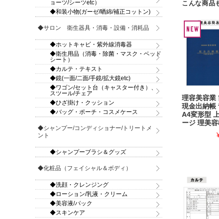
ョーツ/シーツetc）
こんな商品
◆和装小物(ガーゼ/晒綿/補正コットン)
◆サロン 衛生器具・消毒・設備・消耗品
◆ホットキャビ・紫外線消毒器
◆衛生用品（消毒・除菌・マスク・ベッド
シート）
◆カルテ・テキスト
◆鏡(一面/二面/手鏡/拡大鏡etc)
◆ワゴン/セット台（キャスター付き）、
スツール/チェア
理容美容業
◆ひざ掛け・クッション
現金出納帳
◆バッグ・ポーチ・コスメケース
A4変形型 
ージ 理美
◆シャンプー/コンディショナー/トリートメ
ント
◆シャンプーブラシ＆グッズ
◆化粧品（フェイシャル＆ボディ）
◆洗顔・クレンジング
◆ローション/乳液・クリーム
◆美容液/パック
◆スキンケア