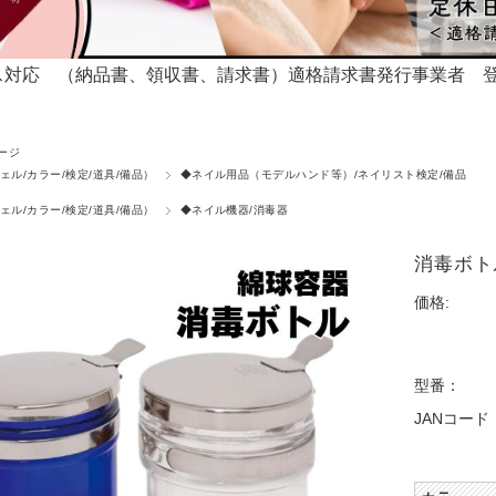
対応 （納品書、領収書、請求書）適格請求書発行事業者 登録番号T
ージ
ェル/カラー/検定/道具/備品）
◆ネイル用品（モデルハンド等）/ネイリスト検定/備品
ェル/カラー/検定/道具/備品）
◆ネイル機器/消毒器
消毒ボトル
価格:
型番：
JANコード