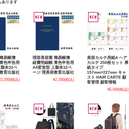
もあります
 簡易帳簿
理容美容業 簡易帳簿
美容カルテ用紙A ヘア
 青色申告用
経費明細帳 青色申告用
カルテ 250枚セット 厚
上製本32ペ
A4変形型 上製本32ペ
紙タイプ
容教育出版社
ージ 理美容教育出版社
157mm×227mm キャ
スト HAIR CARTE 顧
¥2,200
(税込)
¥2,200
(税込)
客管理 顧客情報
¥5,500
(税込)