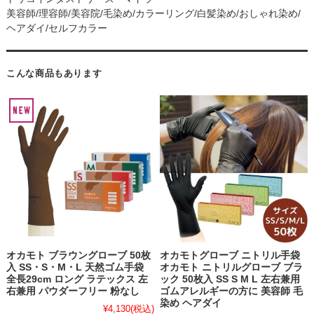
美容師/理容師/美容院/毛染め/カラーリング/白髪染め/おしゃれ染め/
ヘアダイ/セルフカラー
こんな商品もあります
オカモト ブラウングローブ 50枚
オカモトグローブ ニトリル手袋
入 SS・S・M・L 天然ゴム手袋
オカモト ニトリルグローブ ブラ
全長29cm ロング ラテックス 左
ック 50枚入 SS S M L 左右兼用
右兼用 パウダーフリー 粉なし
ゴムアレルギーの方に 美容師 毛
染め ヘアダイ
¥4,130
(税込)