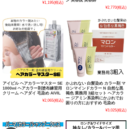
ン 美容院 美容師
¥1,195
(税込)
¥2,770
(税込)
アイビル ヘアカラーマスター SE
かぶれない 白髪染め カラー剤 マ
1000ml ヘアカラー剤塗布練習用
ロンマインドカラー N 自然な黒
クリーム ヘアダイ 毛染め AIVIL
褐色 業務用 3組セット ヘアカラ
ー ジアミン系染料にかぶれでお
¥2,065
(税込)
困りの方におすすめ 毛染め
¥3,025
(税込)