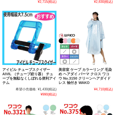
¥2,715
(税込)
¥2,830
(税込)
アイビル チューブスクイザー
美容室 ケープ カラーリング 毛染
AIVIL （チューブ絞り器） チュ
め ヘアダイ パーマ クロス ワコ
ーブを無駄なくしぼれる便利アイ
ウ No.3150 クリーンヘアダイド
テム
レス 袖付き WAKO
希望小売価格:
¥1,430
(税込)
¥4,710
(税込)
¥990
(税込)