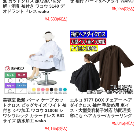
髪 カットクロス 嫌な臭いを分
せ 袖付 パーマ＆ヘアダイ WAKO
解・消臭 袖付き ワコウ 3140 デ
¥5,255
(税込)
オドラントドレス wako
¥4,530
(税込)
美容室 散髪 パーマ ケープ カッ
エルコ 9777 BOX チェアー ヘア
トクロス ビッグサイズ ワイド 袖
ダイクロス 袖付 毛染め用 車イ
付き シワ加工 ワコウ 3100B シ
ス・大型美容椅子対応 訪問理美
ワシワルック カラードレス BIG
容にも ヘアカラー/カラーリング
サイズ 防水加工 wako
¥5,845
(税込)
¥4,165
(税込)