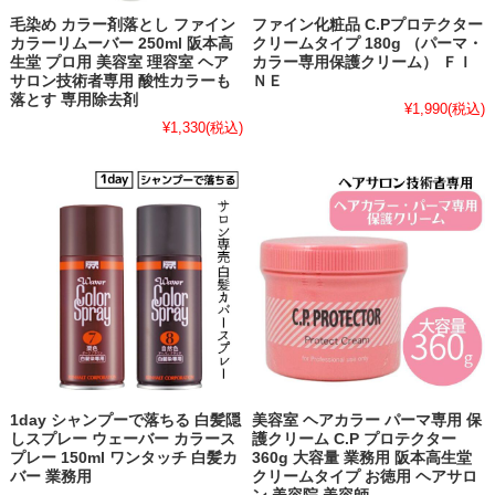
毛染め カラー剤落とし ファイン
ファイン化粧品 C.Pプロテクター
カラーリムーバー 250ml 阪本高
クリームタイプ 180g （パーマ・
生堂 プロ用 美容室 理容室 ヘア
カラー専用保護クリーム） ＦＩ
サロン技術者専用 酸性カラーも
ＮＥ
落とす 専用除去剤
¥1,990
(税込)
¥1,330
(税込)
1day シャンプーで落ちる 白髪隠
美容室 ヘアカラー パーマ専用 保
しスプレー ウェーバー カラース
護クリーム C.P プロテクター
プレー 150ml ワンタッチ 白髪カ
360g 大容量 業務用 阪本高生堂
バー 業務用
クリームタイプ お徳用 ヘアサロ