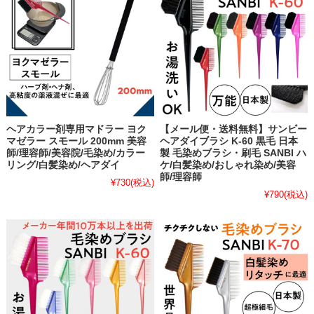
ヘアカラー剤専用マドラー ヨク
【メール便・送料無料】サンビー
マゼラー スモール 200mm 美容
ヘアダイブラシ K-60 黒毛 日本
師/理容師/美容院/毛染め/カラー
製 毛染めブラシ・刷毛 SANBI ハ
リング/白髪染め/ヘアダイ
ケ/白髪染め/おしゃれ染め/美容
師/理容師
¥730
(税込)
¥790
(税込)