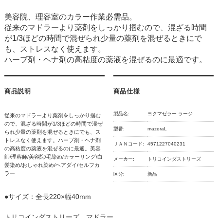
美容院、理容室のカラー作業必需品。
従来のマドラーより薬剤をしっかり掴むので、混ざる時間
が1/3ほどの時間で混ぜられ少量の薬剤を混ぜるときにで
も、ストレスなく使えます。
ハーブ剤・ヘナ剤の高粘度の薬液を混ぜるのに最適です。
商品説明
商品仕様
製品名:
ヨクマゼラー ラージ
従来のマドラーより薬剤をしっかり掴む
ので、混ざる時間が1/3ほどの時間で混ぜ
型番:
mazeraL
られ少量の薬剤を混ぜるときにでも、ス
トレスなく使えます。ハーブ剤・ヘナ剤
ＪＡＮコード:
4571227040231
の高粘度の薬液を混ぜるのに最適。美容
師/理容師/美容院/毛染め/カラーリング/白
メーカー:
トリコインダストリーズ
髪染め/おしゃれ染め/ヘアダイ/セルフカ
ラー
区分:
新品
●サイズ：全長220×幅40mm
トリコインダストリーズ マドラー