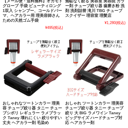
【メール便・送料無料】オカモト
無駄なく絞る 美容室 美容院 カラ
グローブ 手袋 ビューティロング
ー剤 チューブ絞り器 歯磨き粉 洗
1双入 シャンプー、コールドパー
剤 洗剤詰替 滝川 TBG チューブ
マ、ヘアカラー用 理美容師さん
スクイザー 理容室 理髪店
ための天然ゴム手袋
¥1,280
(税込)
¥495
(税込)
おしゃれなツートンカラー 理美
おしゃれ ツートンカラー 理美容
容 チューブ絞り器 タニー チュー
チューブ絞り器 タニー チューブ
ブシボリ レギュラー ラメブラッ
絞り 大 BIG ラメワイン Taney
ク Taney 壊れにくい 絞りやすい
ビッグサイズ ハードチューブ対
丈夫 ヘアカラー剤 毛染め
応 ヘアカラー剤