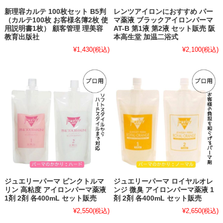
新理容カルテ 100枚セット B5判
レンツアイロンにおすすめ パー
（カルテ100枚 お客様名簿2枚 使
マ薬液 ブラックアイロンパーマ
用説明書1枚） 顧客管理 理美容
AT-B 第1液 第2液 セット販売 阪
教育出版社
本高生堂 加温二浴式
¥1,430
(税込)
¥2,100
(税込)
ジュエリーパーマ ピンクトルマ
ジュエリーパーマ ロイヤルオレ
リン 高粘度 アイロンパーマ薬液
ンジ 微臭 アイロンパーマ薬液 1
1剤 2剤 各400mL セット販売
剤 2剤 各400mL セット販売
¥2,550
(税込)
¥2,650
(税込)