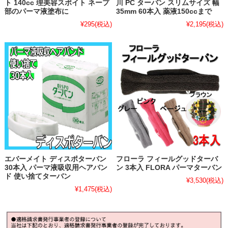
ト 140cc 理美容スポイト ネープ
川 PC ターバン スリムサイズ 幅
部のパーマ液塗布に
35mm 60本入 薬液150ccまで
¥295
(税込)
¥2,195
(税込)
エバーメイト ディスポターバン
フローラ フィールグッドターバ
30本入 パーマ液吸収用ヘアバン
ン 3本入 FLORA パーマターバン
ド 使い捨てターバン
¥3,530
(税込)
¥1,475
(税込)