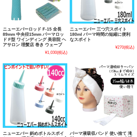
ニューエバーロッド F-15 全長
ニューエバー 三つ穴スポイト
89mm 中央径15mm パーマロッ
180ml パーマ時間の短縮に便利
ド F型 ワインディング 美容院 ヘ
なスポイト
アサロン 理髪店 巻き ウェーブ
¥270
(税込)
¥1,030
(税込)
ニューエバー 斜めボトルスポイ
パーマ液吸収バンド 使い捨て 滝