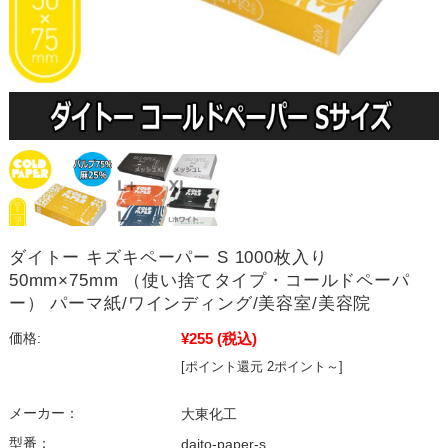
ダイトー キズキペーパー S 1000枚入り
50mm×75mm （使い捨てタイプ・コールドペーパ
ー） パーマ紙/ワインディング/美容室/美容院
¥255
(税込)
価格:
[ポイント還元 2ポイント～]
メーカー：
大東化工
型番：
daito-paper-s