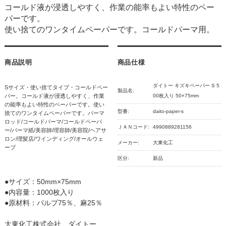
コールド液が浸透しやすく、作業の能率もよい特性のペー
パーです。
使い捨てのワンタイムペーパーです。コールドパーマ用。
商品説明
商品仕様
ダイトー キズキペーパー S 5
Sサイズ・使い捨てタイプ・コールドペー
製品名:
パー。コールド液が浸透しやすく、作業
00枚入り 50×75mm
の能率もよい特性のペーパーです。使い
型番:
daito-paper-s
捨てのワンタイムペーパーです。パーマ
ロッド/コールドパーマ/コールドペーパ
ＪＡＮコード:
4990889281156
ー/パーマ紙/美容師/理容師/美容院/ヘアサ
ロン/理髪店/ワインディング/オールウェ
メーカー:
大東化工
ーブ
区分:
新品
●サイズ：50mm×75mm
●内容量：1000枚入り
●原材料：パルプ75％、麻25％
大東化工株式会社 ダイトー