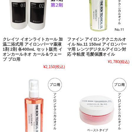
クレイツ イオンライトカール 加
ファイン アイロンテクニカルオ
温二浴式用 アイロンパーマ薬液
イル No.11 150ml アイロンパー
1剤 2剤 各400mL セット販売 イ
マ用 レンツデジタルアイロン対
オンカールネオ カール＆ウェー
応 中粘度 毛髪保護オイル
ブ プロ用
¥1,780
(税込)
¥2,150
(税込)