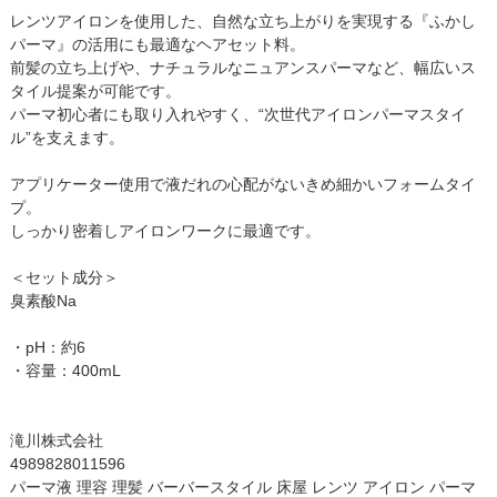
レンツアイロンを使用した、自然な立ち上がりを実現する『ふかし
パーマ』の活用にも最適なヘアセット料。
前髪の立ち上げや、ナチュラルなニュアンスパーマなど、幅広いス
タイル提案が可能です。
パーマ初心者にも取り入れやすく、“次世代アイロンパーマスタイ
ル”を支えます。
アプリケーター使用で液だれの心配がないきめ細かいフォームタイ
プ。
しっかり密着しアイロンワークに最適です。
＜セット成分＞
臭素酸Na
・pH：約6
・容量：400mL
滝川株式会社
4989828011596
パーマ液 理容 理髪 バーバースタイル 床屋 レンツ アイロン パーマ