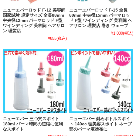
ニューエバーロッド F-12 美容師
ニューエバーロッド F-15 全長
国家試験 規定サイズ 全長88mm
89mm 中央径15mm パーマロッ
中央径12mm パーマロッド F型
ド F型 ワインディング 美容院 ヘ
ワインディング 美容院 ヘアサロ
アサロン 理髪店 巻き ウェーブ
ン 理髪店
¥1,030
(税込)
¥855
(税込)
ニューエバー 三つ穴スポイト
ニューエバー 斜めボトルスポイ
180ml パーマ時間の短縮に便利
ト 140cc 理美容スポイト ネープ
なスポイト
部のパーマ液塗布に