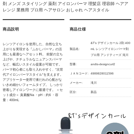
剤 メンズ スタイリング 薬剤 アイロンパーマ 理髪店 理容師 ヘアア
レンジ 業務用 プロ用 ヘアサロン おしゃれ ヘアスタイル
商品説明
商品仕様
&T's デザインカール 2剤 400
レンツアイロンを使用した、自然な立ち
上がりを実現する『ふかしパーマ』の活
製品名:
mL レンツアイロンパーマ剤
用にも最適なヘアセット料。 前髪の立ち
プロ用 アンドティーズ 滝川
上げや、ナチュラルなニュアンスパーマ
など、幅広いスタイル提案が可能です。
型番:
andts-designcurl2
パーマ初心者にも取り入れやすく、“次世
ＪＡＮコード:
4989828011596
代アイロンパーマスタイル”を支えます。
アプリケーター使用で液だれの心配がな
メーカー:
滝川
いきめ細かいフォームタイプ。 しっかり
密着しアイロンワークに最適です。 ＜セ
区分:
新品
ット成分＞ 臭素酸Na ・pH：約6 ・容
量：400mL