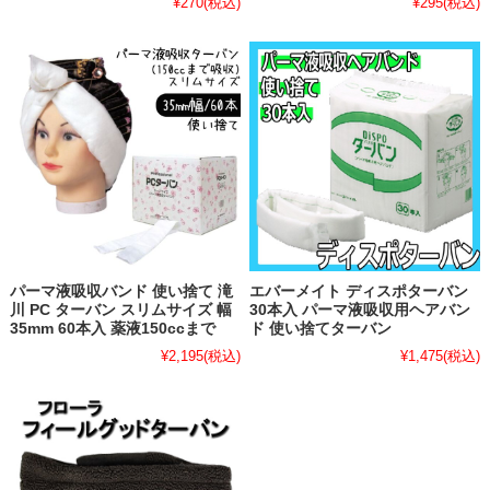
¥270
(税込)
¥295
(税込)
パーマ液吸収バンド 使い捨て 滝
エバーメイト ディスポターバン
川 PC ターバン スリムサイズ 幅
30本入 パーマ液吸収用ヘアバン
35mm 60本入 薬液150ccまで
ド 使い捨てターバン
¥2,195
(税込)
¥1,475
(税込)