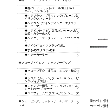
◆櫛・ブラシ・クリップ・ゴム・すき毛
◆櫛/コーム（カット/テール/刈上げ/パー
マ/バリカン/セット）
◆ヘアブラシ（ブラッシング/ブロー/スタ
イリング/ストレート）
◆ヘアゴム（ワインディング・エクステ・
髪・パーマ）
◆ヘアピン(ヘアピン各種/ピンケースetc)
金髪・カラー色あり
◆ヘアクリップ（ダッカール・ワニワニet
c）
◆メイク/フェイスブラシ/毛払い
◆すき毛/エクステ/毛束
◆ヘアーカーラー
◆グローブ・クロス・シャンプーグッズ
◆グローブ手袋（理美容・エステ・施設et
c）
◆クロス（カット/カラー/パーマ/シェービ
ング/メイク/介護）
◆シャンプー用品（クッション/フェイス
シート/ケープ/ガーゼ）
◆ユニフォーム/エプロン/ガウン/シューズ
操作性に優
◆シェービング、カットレザー＆シザーグ
ッズ
カーボン素