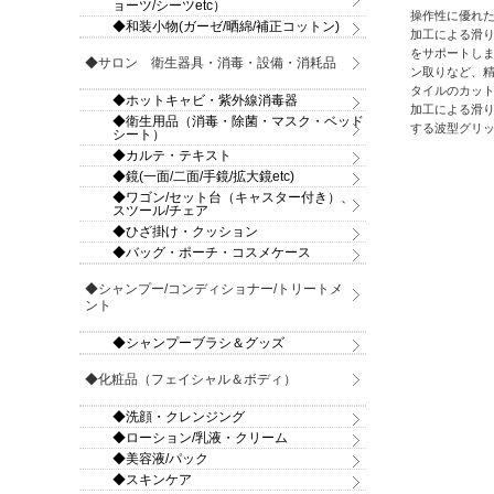
ョーツ/シーツetc）
操作性に優れた
◆和装小物(ガーゼ/晒綿/補正コットン)
加工による滑
をサポートしま
◆サロン 衛生器具・消毒・設備・消耗品
ン取りなど、精
タイルのカット
◆ホットキャビ・紫外線消毒器
加工による滑り
◆衛生用品（消毒・除菌・マスク・ベッド
する波型グリップ
シート）
◆カルテ・テキスト
◆鏡(一面/二面/手鏡/拡大鏡etc)
◆ワゴン/セット台（キャスター付き）、
スツール/チェア
◆ひざ掛け・クッション
◆バッグ・ポーチ・コスメケース
◆シャンプー/コンディショナー/トリートメ
ント
◆シャンプーブラシ＆グッズ
◆化粧品（フェイシャル＆ボディ）
◆洗顔・クレンジング
◆ローション/乳液・クリーム
◆美容液/パック
◆スキンケア