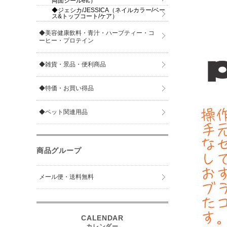
両面シールetc）
◆ジェシカ/JESSICA（ネイルカラー/ベー
ス&トップコート/ケア）
◆美容健康飲料・青汁・ハーブティー・コ
ーヒー・プロテイン
◆雑貨・景品・便利商品
◆特価・お買い得品
◆ペット関連用品
商品グループ
メール便・送料無料