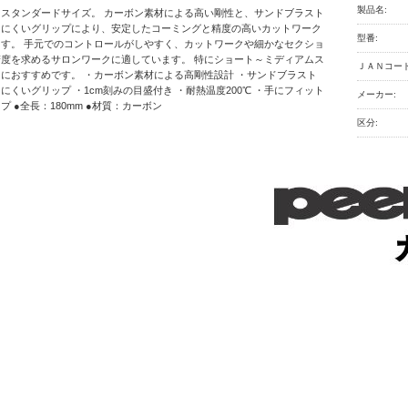
製品名:
スタンダードサイズ。 カーボン素材による高い剛性と、サンドブラスト
りにくいグリップにより、安定したコーミングと精度の高いカットワーク
型番:
す。 手元でのコントロールがしやすく、カットワークや細かなセクショ
度を求めるサロンワークに適しています。 特にショート～ミディアムス
ＪＡＮコード
におすすめです。 ・カーボン素材による高剛性設計 ・サンドブラスト
にくいグリップ ・1cm刻みの目盛付き ・耐熱温度200℃ ・手にフィット
メーカー:
 ●全長：180mm ●材質：カーボン
区分: