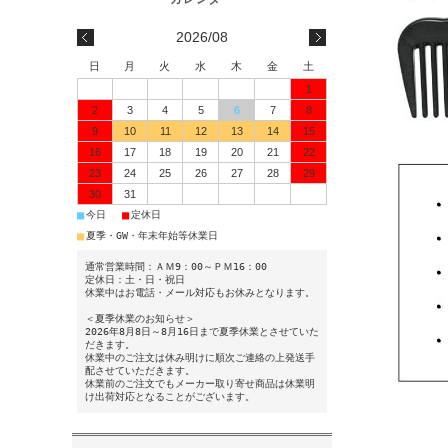
2026/08
日
月
火
水
木
金
土
1
2
3
4
5
6
7
8
9
10
11
12
13
14
15
16
17
18
19
20
21
22
23
24
25
26
27
28
29
30
31
■
■
今日
定休日
■
夏季・GW・年末年始等休業日
通常営業時間：ＡＭ9：00～ＰＭ16：00
定休日：土・日・祝日
休業中はお電話・メール対応もお休みとなります。
＜夏季休業のお知らせ＞
2026年8月8日～8月16日まで夏季休業とさせていた
だきます。
休業中のご注文は休み明けに順次ご連絡の上発送手
配させていただきます。
休業前のご注文でもメーカー取り寄せ商品は休業明
け出荷対応となることがございます。