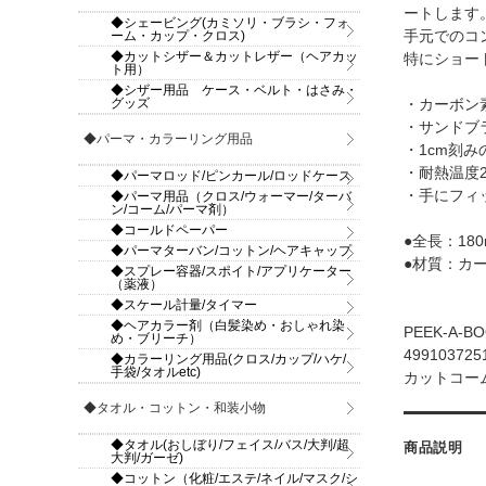
ートします
◆シェービング(カミソリ・ブラシ・フォ
ーム・カップ・クロス)
手元でのコ
◆カットシザー＆カットレザー（ヘアカッ
特にショー
ト用）
◆シザー用品 ケース・ベルト・はさみ・
グッズ
・カーボン
・サンドブ
◆パーマ・カラーリング用品
・1cm刻み
・耐熱温度2
◆パーマロッド/ピンカール/ロッドケース
・手にフィ
◆パーマ用品（クロス/ウォーマー/ターバ
ン/コーム/パーマ剤）
◆コールドペーパー
●全長：18
◆パーマターバン/コットン/ヘアキャップ
●材質：カ
◆スプレー容器/スポイト/アプリケーター
（薬液）
◆スケール計量/タイマー
◆ヘアカラー剤（白髪染め・おしゃれ染
PEEK-A-B
め・ブリーチ）
499103725
◆カラーリング用品(クロス/カップ/ハケ/
手袋/タオルetc)
カットコーム
◆タオル・コットン・和装小物
◆タオル(おしぼり/フェイス/バス/大判/超
商品説明
大判/ガーゼ)
◆コットン（化粧/エステ/ネイル/マスク/シ