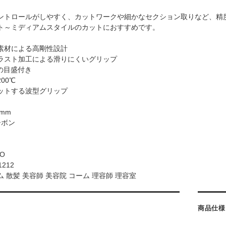
。
ントロールがしやすく、カットワークや細かなセクション取りなど、精
ト～ミディアムスタイルのカットにおすすめです。
素材による高剛性設計
ラスト加工による滑りにくいグリップ
の目盛付き
00℃
ットする波型グリップ
0mm
ーボン
OO
1212
 散髪 美容師 美容院 コーム 理容師 理容室
商品仕様