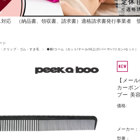
対応 （納品書、領収書、請求書）適格請求書発行事業者 登録番号T
ージ
・クリップ・ゴム・すき毛
◆櫛/コーム（カット/テール/刈上げ/パーマ/バリカン/セット）
【メール便
カーボンブ
ブー 美
価格:
メーカー：
型番：