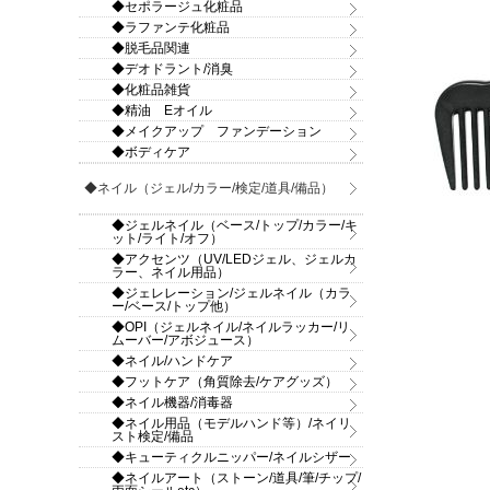
◆セポラージュ化粧品
◆ラファンテ化粧品
◆脱毛品関連
◆デオドラント/消臭
◆化粧品雑貨
◆精油 Eオイル
◆メイクアップ ファンデーション
◆ボディケア
◆ネイル（ジェル/カラー/検定/道具/備品）
◆ジェルネイル（ベース/トップ/カラー/キ
ット/ライト/オフ）
◆アクセンツ（UV/LEDジェル、ジェルカ
ラー、ネイル用品）
◆ジェレレーション/ジェルネイル（カラ
ー/ベース/トップ他）
◆OPI（ジェルネイル/ネイルラッカー/リ
ムーバー/アボジュース）
◆ネイル/ハンドケア
◆フットケア（角質除去/ケアグッズ）
◆ネイル機器/消毒器
◆ネイル用品（モデルハンド等）/ネイリ
スト検定/備品
◆キューティクルニッパー/ネイルシザー
◆ネイルアート（ストーン/道具/筆/チップ/