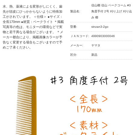
信山櫛 信山 ベークコーム #3
水、熱、薬液による変形がしにくく、歯
先が頭皮にひっかからないように特殊加
製品名:
角度手付 2号 刈り上げ 刈り込
工がされています。 ＜仕様＞ ●サイズ：
み 櫛
全長170mm ●材質：ベークライト ＊掲載
写真等の色は、モニターの環境などで実
型番:
sinzan3-2go
物と若干異なる場合がございます。 ＊メ
ＪＡＮコード:
4990903000046
ーカー都合により、掲載画像カラーが予
告なく変更する場合もございますので予
メーカー:
ヤマタ
めご了承ください。
区分:
新品