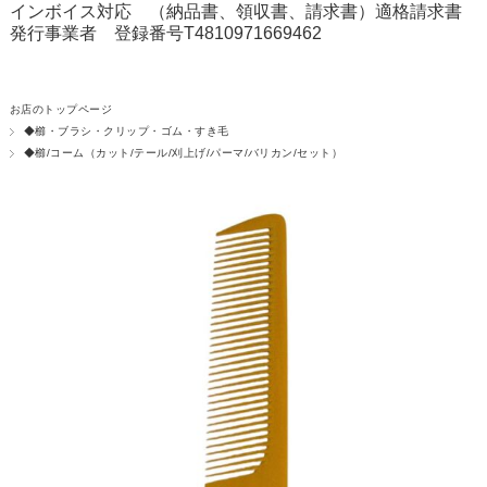
インボイス対応 （納品書、領収書、請求書）適格請求書
発行事業者 登録番号T4810971669462
お店のトップページ
◆櫛・ブラシ・クリップ・ゴム・すき毛
◆櫛/コーム（カット/テール/刈上げ/パーマ/バリカン/セット）