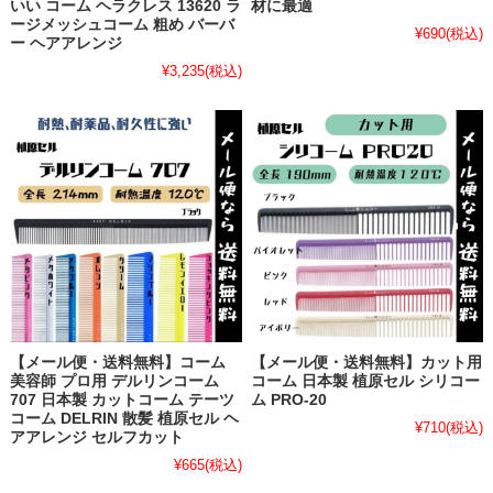
いい コーム ヘラクレス 13620 ラ
材に最適
ージメッシュコーム 粗め バーバ
¥690
(税込)
ー ヘアアレンジ
¥3,235
(税込)
【メール便・送料無料】コーム
【メール便・送料無料】カット用
美容師 プロ用 デルリンコーム
コーム 日本製 植原セル シリコー
707 日本製 カットコーム テーツ
ム PRO-20
コーム DELRIN 散髪 植原セル ヘ
¥710
(税込)
アアレンジ セルフカット
¥665
(税込)