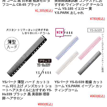
用 コーム 黒 日本製 植原セル タ
美容師国家試験 コンテストにお
フコーム CB-65 ブラック
すすめ ワインディング テールコ
ーム YS-185 イエロー 黄
¥1,305
(税込)
Y.S.PARK おしゃれ
¥780
(税込)
YSパーク 薄型 ハード カットコ
YSパーク YS-Er339 粗歯 カット
ーム 刈り上げ メンズカット ショ
コーム Y.S.PARK イーブン カッ
ートヘアスタイルにおすすめ YS-
ティングコーム
Hs339 ブラック 黒 美容師 理容
¥960
(税込)
師 ヘアサロン
¥880
(税込)