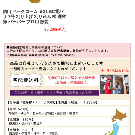
信山 ベークコーム ＃21 EC電バ
リ 7号 刈り上げ 刈り込み 櫛 理容
師 バーバー プロ用 散髪
¥5,280
(税込)