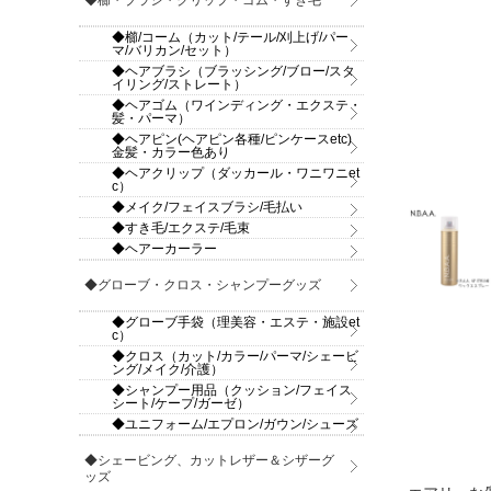
◆櫛・ブラシ・クリップ・ゴム・すき毛
◆櫛/コーム（カット/テール/刈上げ/パー
マ/バリカン/セット）
◆ヘアブラシ（ブラッシング/ブロー/スタ
イリング/ストレート）
◆ヘアゴム（ワインディング・エクステ・
髪・パーマ）
◆ヘアピン(ヘアピン各種/ピンケースetc)
金髪・カラー色あり
◆ヘアクリップ（ダッカール・ワニワニet
c）
◆メイク/フェイスブラシ/毛払い
◆すき毛/エクステ/毛束
◆ヘアーカーラー
◆グローブ・クロス・シャンプーグッズ
◆グローブ手袋（理美容・エステ・施設et
c）
◆クロス（カット/カラー/パーマ/シェービ
ング/メイク/介護）
◆シャンプー用品（クッション/フェイス
シート/ケープ/ガーゼ）
◆ユニフォーム/エプロン/ガウン/シューズ
◆シェービング、カットレザー＆シザーグ
ッズ