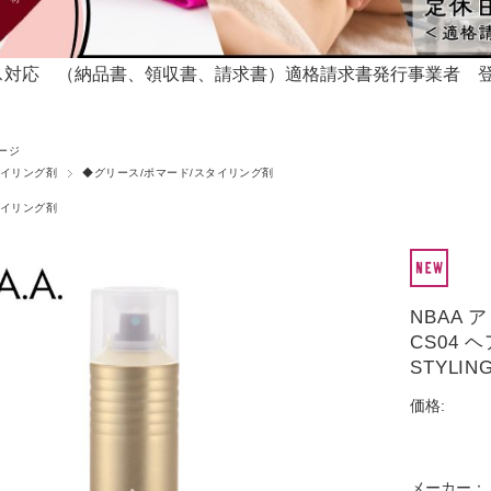
対応 （納品書、領収書、請求書）適格請求書発行事業者 登録番号T
ージ
イリング剤
◆グリース/ポマード/スタイリング剤
イリング剤
NBAA 
CS04 
STYLIN
価格:
メーカー：