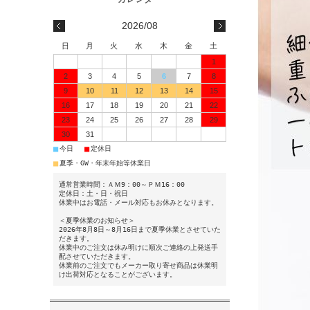
2026/08
日
月
火
水
木
金
土
1
2
3
4
5
6
7
8
9
10
11
12
13
14
15
16
17
18
19
20
21
22
23
24
25
26
27
28
29
30
31
■
■
今日
定休日
■
夏季・GW・年末年始等休業日
通常営業時間：ＡＭ9：00～ＰＭ16：00
定休日：土・日・祝日
休業中はお電話・メール対応もお休みとなります。
＜夏季休業のお知らせ＞
2026年8月8日～8月16日まで夏季休業とさせていた
だきます。
休業中のご注文は休み明けに順次ご連絡の上発送手
配させていただきます。
休業前のご注文でもメーカー取り寄せ商品は休業明
け出荷対応となることがございます。