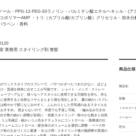
ノール・PPG-12-PEG-50ラノリン・パルミチン酸エチルヘキシル・(アクリ
)コポリマーAMP ・トリ（カプリル酸/カプリン酸）グリセリル・加水
パラベン・香料
0120
室 業務用 スタイリング剤 整髪
商品仕様
感のワックスタイプのスプレーで、パサつかずべたつきの少ない、ほどよ
製品名:
け・質感を簡単に出すことが可能です。 ショート・メンズ・ストレー
ウェーブヘアなど、様々なヘアスタイルに使用できる万能性を持ち、何も
型番:
に使用すると自然なツヤとまとまり感を演出します。 霧の細かいスプレ
スは軽やかで髪になじみやすく、ふんわりとした空気感のあるスタイルを
ＪＡＮコード
おすすめ。 固まらないので、何度でも手直し可能。 ・編み込み引き出
引き出す際の細かい調整が容易に ・前髪スタイリング - 軽やかな動きと自然
メーカー:
・うぶ毛補正 - 細かいうぶ毛をナチュラルにコントロール ・面構成の仕
ボリュームコントロール - 髪全体のボリュームを適切に調整 ・ベース作
区分:
リング前の土台づくりに最適 ・仕上げ用 - スタイリング後の微調整や質感の
フルーティーフローラル ●容量：150g ●原産国：日本