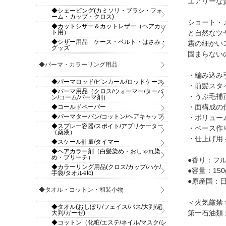
エアリーな
◆シェービング(カミソリ・ブラシ・フォ
ーム・カップ・クロス)
ショート・
◆カットシザー＆カットレザー（ヘアカッ
ト用）
と自然なツ
◆シザー用品 ケース・ベルト・はさみ・
霧の細かい
グッズ
固まらない
◆パーマ・カラーリング用品
・編み込み
◆パーマロッド/ピンカール/ロッドケース
・前髪スタ
◆パーマ用品（クロス/ウォーマー/ターバ
・うぶ毛補
ン/コーム/パーマ剤）
◆コールドペーパー
・面構成の
◆パーマターバン/コットン/ヘアキャップ
・ボリュー
◆スプレー容器/スポイト/アプリケーター
・ベース作
（薬液）
・仕上げ用
◆スケール計量/タイマー
◆ヘアカラー剤（白髪染め・おしゃれ染
め・ブリーチ）
●香り：フ
◆カラーリング用品(クロス/カップ/ハケ/
●容量：150
手袋/タオルetc)
●原産国：
◆タオル・コットン・和装小物
＜火気厳禁
◆タオル(おしぼり/フェイス/バス/大判/超
大判/ガーゼ)
第一石油類 
◆コットン（化粧/エステ/ネイル/マスク/シ