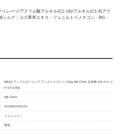
レーツ/アクリル酸アルキル(C1-18)/アルキル(C1-8)アク
分解シルク・ユズ果実エキス・フェニルトリメチコン・BG・
NBAA アップスタイリング ワックススプレー 150g NB-CS04 日本製 N.B.A.A. U
P STYLING
NB-CS04
:
4524982050120
ジェニュイン
新品