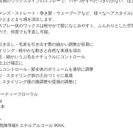
質感のワックスタイプのスプレーで、パサつかずべたつきの少ない、ほ
メンズ・ストレート・巻き髪・ウェーブヘアなど、様々なヘアスタイル
ヤとまとまり感を演出します。
スプレー状のワックスは軽やかで髪になじみやすく、ふんわりとした空
ので、何度でも手直し可能。
引き出し - 毛束を引き出す際の細かい調整が容易に
イリング - 軽やかな動きと自然な束感を演出
正 - 細かいうぶ毛をナチュラルにコントロール
仕上げ補正に
ムコントロール - 髪全体のボリュームを適切に調整
り - スタイリング前の土台づくりに最適
 - スタイリング後の微調整や質感の調整に
ルーティーフローラル
g
日本
＞
危険等級II エチルアルコール 90mL