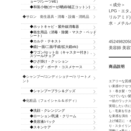
ョーツ/シーツetc）
＜成分＞
◆和装小物(ガーゼ/晒綿/補正コットン)
LPG・エタ
◆サロン 衛生器具・消毒・設備・消耗品
リルアミド
水・メチル
◆ホットキャビ・紫外線消毒器
◆衛生用品（消毒・除菌・マスク・ベッド
シート）
◆カルテ・テキスト
452498205
◆鏡(一面/二面/手鏡/拡大鏡etc)
美容師 美容
◆ワゴン/セット台（キャスター付き）、
スツール/チェア
◆ひざ掛け・クッション
商品説明
◆バッグ・ポーチ・コスメケース
◆シャンプー/コンディショナー/トリートメ
ント
エアリーな質
い束感やクセづ
◆シャンプーブラシ＆グッズ
ト・巻き髪・
つけていない髪
◆化粧品（フェイシャル＆ボディ）
ー状のワック
実現したい方に
◆洗顔・クレンジング
し - 毛束を
◆ローション/乳液・クリーム
な束感を演出 
上げ補正に ・
◆美容液/パック
り - スタイ
◆スキンケア
調整に ●香り：