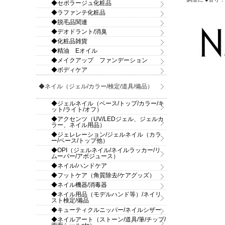
◆セポラージュ化粧品
◆ラファンテ化粧品
◆脱毛品関連
◆デオドラント/消臭
◆化粧品雑貨
◆精油 Eオイル
◆メイクアップ ファンデーション
◆ボディケア
◆ネイル（ジェル/カラー/検定/道具/備品）
◆ジェルネイル（ベース/トップ/カラー/キ
ット/ライト/オフ）
◆アクセンツ（UV/LEDジェル、ジェルカ
ラー、ネイル用品）
◆ジェレレーション/ジェルネイル（カラ
ー/ベース/トップ他）
◆OPI（ジェルネイル/ネイルラッカー/リ
ムーバー/アボジュース）
◆ネイル/ハンドケア
◆フットケア（角質除去/ケアグッズ）
◆ネイル機器/消毒器
◆ネイル用品（モデルハンド等）/ネイリ
スト検定/備品
◆キューティクルニッパー/ネイルシザー
◆ネイルアート（ストーン/道具/筆/チップ/