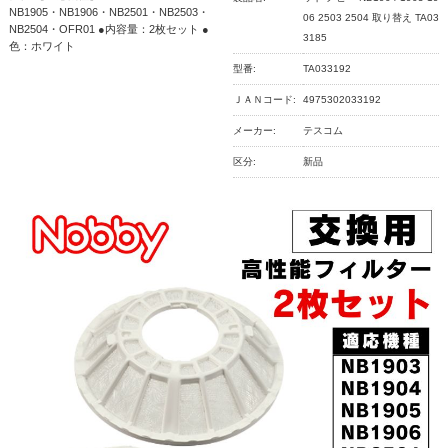
NB1905・NB1906・NB2501・NB2503・
06 2503 2504 取り替え TA03
NB2504・OFR01 ●内容量：2枚セット ●
3185
色：ホワイト
型番:
TA033192
ＪＡＮコード:
4975302033192
メーカー:
テスコム
区分:
新品