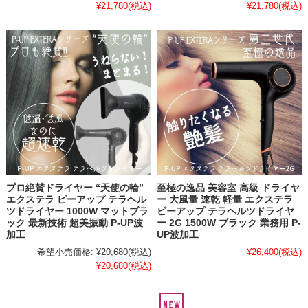
¥21,780
(税込)
¥21,780
(税込)
プロ絶賛ドライヤー “天使の輪”
至極の逸品 美容室 高級 ドライヤ
エクステラ ピーアップ テラヘル
ー 大風量 速乾 軽量 エクステラ
ツドライヤー 1000W マットブラ
ピーアップ テラヘルツドライヤ
ック 最新技術 超美振動 P-UP波
ー 2G 1500W ブラック 業務用 P-
加工
UP波加工
希望小売価格:
¥20,680
(税込)
¥26,400
(税込)
¥20,680
(税込)